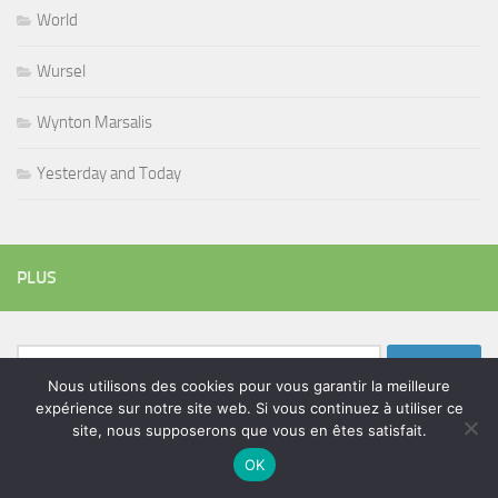
World
Wursel
Wynton Marsalis
Yesterday and Today
PLUS
Rechercher :
Nous utilisons des cookies pour vous garantir la meilleure
expérience sur notre site web. Si vous continuez à utiliser ce
site, nous supposerons que vous en êtes satisfait.
ÉTIQUETTES
OK
blues
batteur
adam bomb
beatles
amar sundy
blues rock