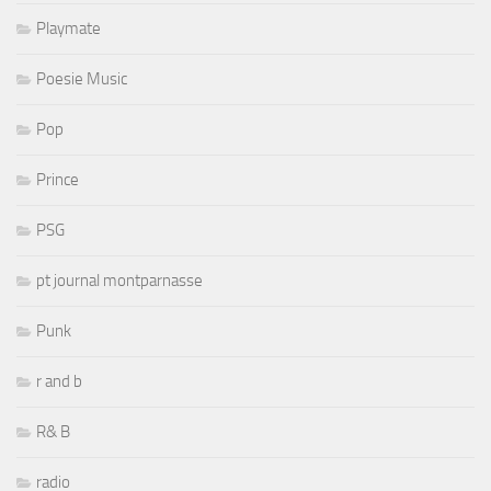
Playmate
Poesie Music
Pop
Prince
PSG
pt journal montparnasse
Punk
r and b
R& B
radio