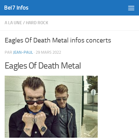
Bel7 Infos
Skip to content
A LA UNE
/
HARD ROCK
Eagles Of Death Metal infos concerts
PAR
JEAN-PAUL
·
29 MARS 2022
Eagles Of Death Metal