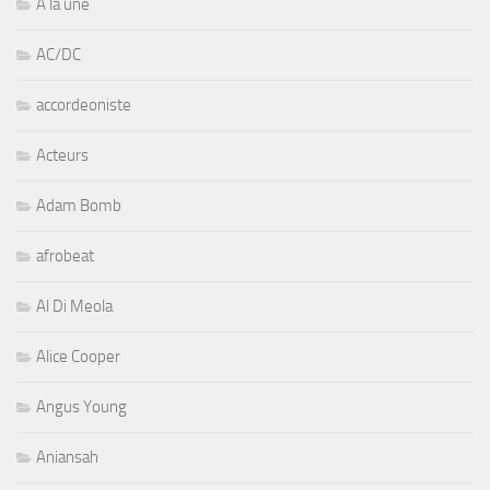
A la une
AC/DC
accordeoniste
Acteurs
Adam Bomb
afrobeat
Al Di Meola
Alice Cooper
Angus Young
Aniansah