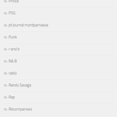
Prince
PSG
pt journal montparnasse
Punk
r and b
R& B
radio
Randy Savage
Rap
Récompenses