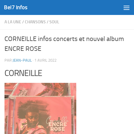
Bel7 Infos
Skip to content
A LA UNE
/
CHANSONS
/
SOUL
CORNEILLE infos concerts et nouvel album
ENCRE ROSE
PAR
JEAN-PAUL
·
1 AVRIL 2022
CORNEILLE