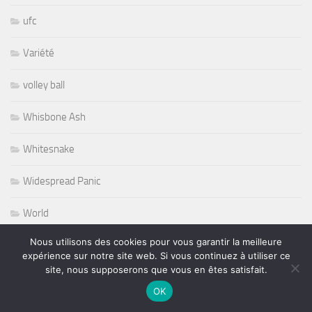
ufc
Variété
volley ball
Whisbone Ash
Whitesnake
Widespread Panic
World
Nous utilisons des cookies pour vous garantir la meilleure
Wursel
expérience sur notre site web. Si vous continuez à utiliser ce
site, nous supposerons que vous en êtes satisfait.
Wynton Marsalis
OK
Yesterday and Today