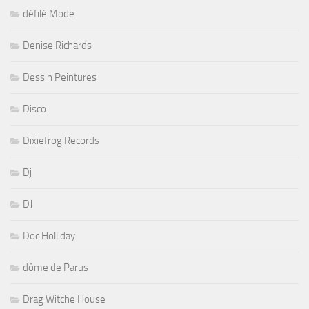
défilé Mode
Denise Richards
Dessin Peintures
Disco
Dixiefrog Records
Dj
DJ
Doc Holliday
dôme de Parus
Drag Witche House