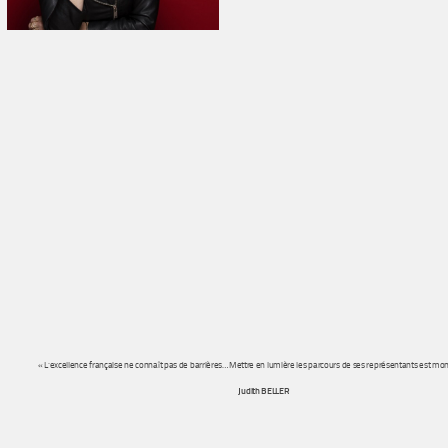
« L’excellence française ne connaît pas de barrières…Mettre en lumière les parcours de ses représentants est mon 
Judith BELLER