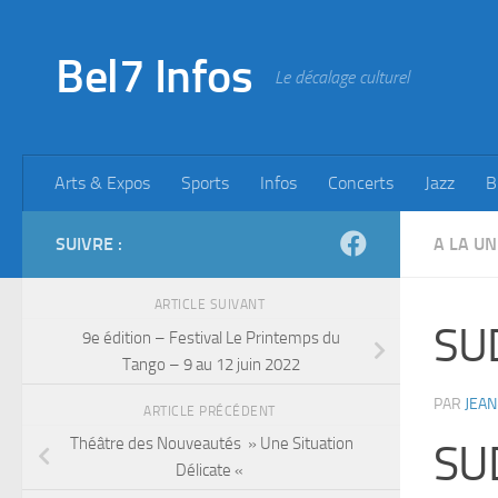
Skip to content
Bel7 Infos
Le décalage culturel
Arts & Expos
Sports
Infos
Concerts
Jazz
B
SUIVRE :
A LA UN
ARTICLE SUIVANT
SUD
9e édition – Festival Le Printemps du
Tango – 9 au 12 juin 2022
PAR
JEAN
ARTICLE PRÉCÉDENT
Théâtre des Nouveautés » Une Situation
SU
Délicate «