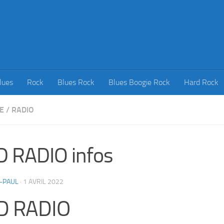
lues
Rock
Blues Rock
Blues Boogie Rock
Hard Rock
E
/
RADIO
 RADIO infos
-PAUL
·
1 AVRIL 2022
D RADIO