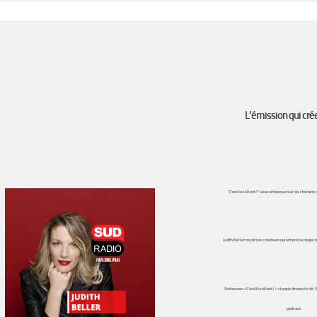
L’émission qui crée
“C’est excellent !”
vous embarque sur les chemins de
Judith Beller
reçoit les créateurs qui ont pris le risque
Retrouvez « C’est Excellent ! » chaque dimanche de 1
podcast.