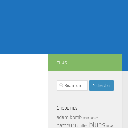
PLUS
Rechercher :
ÉTIQUETTES
adam bomb
amar sundy
blues
batteur
beatles
blues