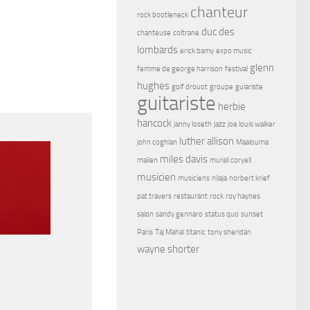
chanteur
rock bootleneck
duc des
chanteuse
coltrane
lombards
erick bamy
expo music
glenn
femme de george harrison
festival
hughes
golf drouot
groupe
guiariste
guitariste
herbie
hancock
janny loseth
jazz
joe louis walker
luther allison
john coghlan
Maalouma
miles davis
malien
murali coryell
musicien
musiciens
nilaja
norbert krief
pat travers
restaurant
rock
roy haynes
salon
sandy gennaro
status quo
sunset
Paris
Taj Mahal
titanic
tony sheridan
wayne shorter