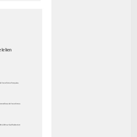
 le lien
 l’excellence française.
 merveilleux de l’excellence.
9h à 20h sur
Sud Radio
et en