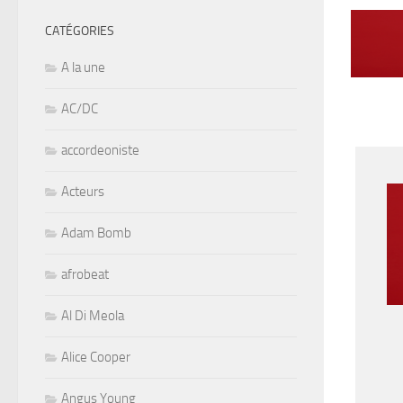
CATÉGORIES
A la une
AC/DC
accordeoniste
Acteurs
Adam Bomb
afrobeat
Al Di Meola
Alice Cooper
Angus Young