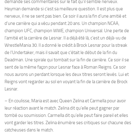
demande ses commentaires sur le fait qu’il semble nerveux.
Heyman demande si c’est sa meilleure question. Il est plus que
nerveux, il ne se sent pas bien. Ce soir il aura la fin d’une amitié et
d’une carrière qui a vécu pendant 20 ans. Un champion NCAA,
champion UFC, champion WWE, champion Universal. Une perte de
l’amitié et la carrière de Lesnar. Il a déjà été là, c’est un déjà-vu de
WrestleMania 30. Il a donné le crédit à Brock Lesnar pour la streak
de l’Undertaker, mais il savait que c’était le début de la fin du
Deadman. Une spirale qui tombait sur la fin de carrière. Ce soir il se
sent de la même façon pour Lesnar face à Roman Reigns. Ce soir
nous aurons un perdant lorsque les deux titres seront levés. Lui et
Reigns vont regarder au sol en voyant la fin de la carrière de Brock
Lesnar.
– En coulisse, Maria est avec Queen Zelina et Carmella pour avoir
leur réaction avant le match. Zelina dit qu’elle peut gagner par
tombé ou soumission. Carmella dit qu’elle peut faire pareil et elles
vont garder les titres. Zelina énumère ses critiques sur chacune des
catcheuses dans le match.