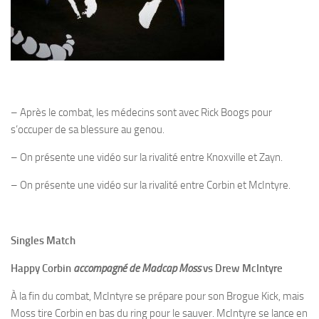
– Après le combat, les médecins sont avec Rick Boogs pour
s’occuper de sa blessure au genou.
– On présente une vidéo sur la rivalité entre Knoxville et Zayn.
– On présente une vidéo sur la rivalité entre Corbin et McIntyre.
Singles Match
Happy Corbin
accompagné de Madcap Moss
vs Drew McIntyre
À la fin du combat, McIntyre se prépare pour son Brogue Kick, mais
Moss tire Corbin en bas du ring pour le sauver. McIntyre se lance en