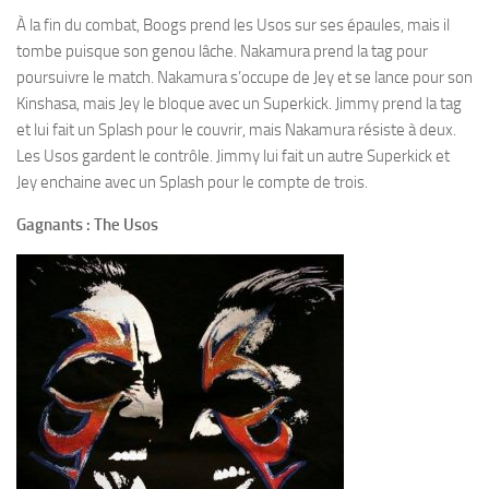
À la fin du combat, Boogs prend les Usos sur ses épaules, mais il
tombe puisque son genou lâche. Nakamura prend la tag pour
poursuivre le match. Nakamura s’occupe de Jey et se lance pour son
Kinshasa, mais Jey le bloque avec un Superkick. Jimmy prend la tag
et lui fait un Splash pour le couvrir, mais Nakamura résiste à deux.
Les Usos gardent le contrôle. Jimmy lui fait un autre Superkick et
Jey enchaine avec un Splash pour le compte de trois.
Gagnants : The Usos