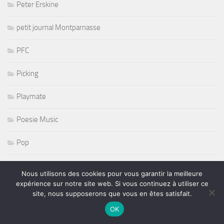
Peter Erskine
petit journal Montparnasse
PFC
Picking
Playmate
Poesie Music
Pop
Prince
Nous utilisons des cookies pour vous garantir la meilleure
expérience sur notre site web. Si vous continuez à utiliser ce
PSG
site, nous supposerons que vous en êtes satisfait.
OK
pt journal montparnasse