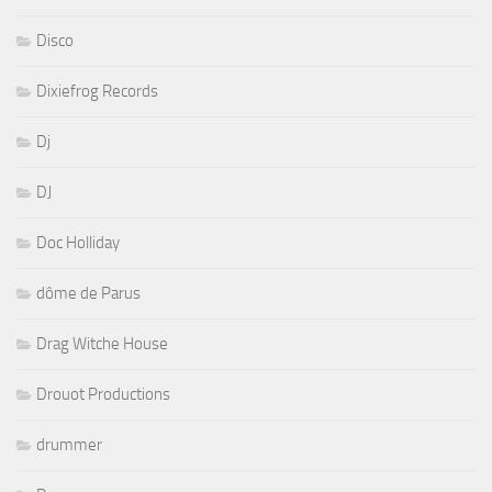
Disco
Dixiefrog Records
Dj
DJ
Doc Holliday
dôme de Parus
Drag Witche House
Drouot Productions
drummer