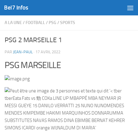
Bel7 Infos
Skip to content
A LA UNE
/
FOOTBALL
/
PSG
/
SPORTS
PSG 2 MARSEILLE 1
PAR
JEAN-PAUL
·
17 AVRIL 2022
PSG MARSEILLE