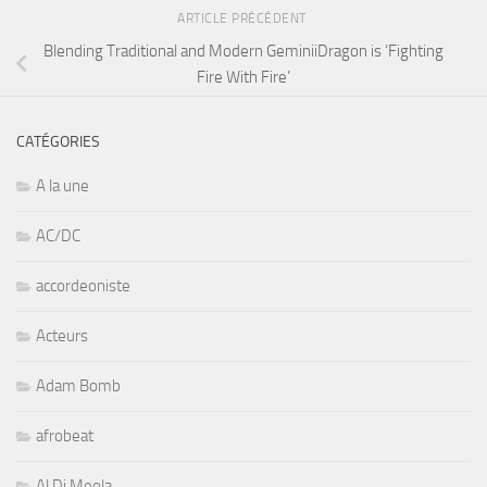
ARTICLE PRÉCÉDENT
Blending Traditional and Modern GeminiiDragon is ‘Fighting
Fire With Fire’
CATÉGORIES
A la une
AC/DC
accordeoniste
Acteurs
Adam Bomb
afrobeat
Al Di Meola