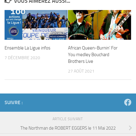
VOUS AIMEREZ AUSSI...
Ensemble La Ligue infos
African Queen-Burnin’ For
You medley Bouchard
7 DÉCEMBRE 2020
Brothers Live
27 AOÛT 2021
SUIVRE :
ARTICLE SUIVANT
The Northman de ROBERT EGGERS le 11 Mai 2022