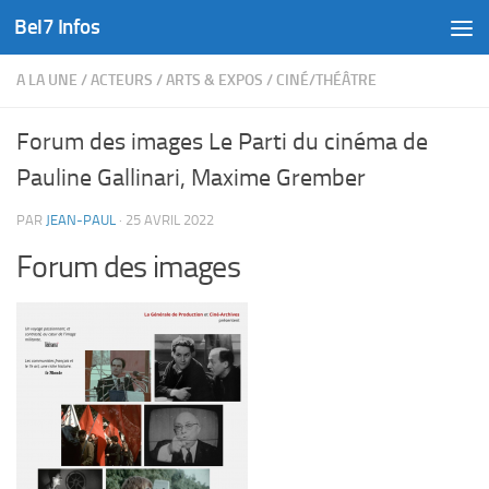
Bel7 Infos
Skip to content
A LA UNE
/
ACTEURS
/
ARTS & EXPOS
/
CINÉ/THÉÂTRE
Forum des images Le Parti du cinéma de
Pauline Gallinari, Maxime Grember
PAR
JEAN-PAUL
·
25 AVRIL 2022
Forum des images