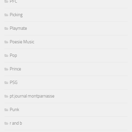
PFC
Picking
Playmate
Poesie Music
Pop
Prince
PSG
pt journal montparnasse
Punk
r and b