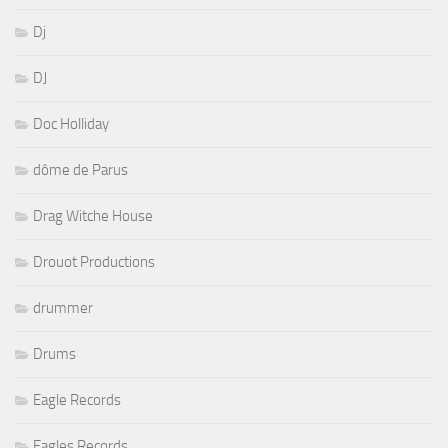
Dj
DJ
Doc Holliday
dôme de Parus
Drag Witche House
Drouot Productions
drummer
Drums
Eagle Records
Eagles Records