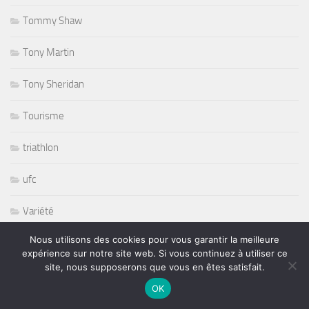
Tommy Shaw
Tony Martin
Tony Sheridan
Tourisme
triathlon
ufc
Variété
Nous utilisons des cookies pour vous garantir la meilleure
volley ball
expérience sur notre site web. Si vous continuez à utiliser ce
site, nous supposerons que vous en êtes satisfait.
Whisbone Ash
OK
Whitesnake