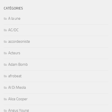
CATÉGORIES
A la une
AC/DC
accordeoniste
Acteurs
Adam Bomb
afrobeat
Al Di Meola
Alice Cooper
Angus Young