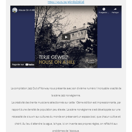
https://youtu.be/g6mBzZz9CsE
La compilation Jazz Out of Norway nous présente avec son dixième numéro l’incroyable vivacité de
la scène jazz norvégienne.
La créativité des trente musiciens sélectionnés sur cette 10ème édition est impressionnante, par
rapport à une densité de population peu élevée. La scène norvégienne s’est développée sur une
nécessité de s’ouvrir aux cultures du monde en préservant un espace à soi, que chacun cultive et
chérit. Au lieu d’attendre la vague, la hype, ici on invente ses propres règles, on réfléchit aux
problèmes de l’époque.