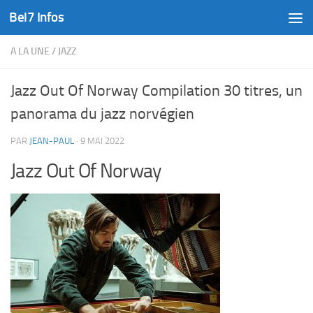
Bel7 Infos
Skip to content
A LA UNE
/
JAZZ
Jazz Out Of Norway Compilation 30 titres, un
panorama du jazz norvégien
PAR
JEAN-PAUL
·
9 MAI 2022
Jazz Out Of Norway