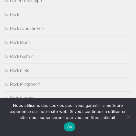
Robert Randolph
Rock
Rock Acoustic Folk
Rock Blues
Rock Guitare
Rock n' Roll
Rock Progressif
Rock Sudiste
Nous utilisons des cookies pour vous garantir la meilleure
expérience sur notre site web. Si vous continuez à utiliser ce
Rockabilly
site, nous supposerons que vous en êtes satisfait.
Roger Nichols
OK