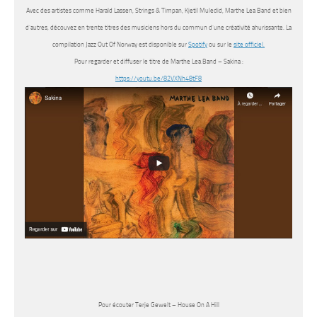
Avec des artistes comme
Harald Lassen, Strings & Timpan, Kjetil Muledid, Marthe Lea Band
et bien
d’autres, découvez en trente titres des musiciens hors du commun d’une créativité ahurissante. La
compilation
Jazz Out Of Norway
est disponible sur
Spotify
ou sur le
site officiel.
Pour regarder et diffuser le titre de Marthe Lea Band – Sakina :
https://youtu.be/82VXNh48tF8
Pour écouter Terje Gewelt – House On A Hill