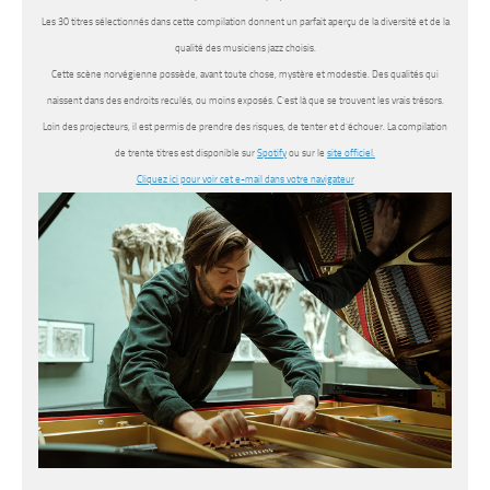
Les 30 titres sélectionnés dans cette compilation donnent un parfait aperçu de la diversité et de la
qualité des musiciens jazz choisis.
Cette scène norvégienne possède, avant toute chose, mystère et modestie. Des qualités qui
naissent dans des endroits reculés, ou moins exposés. C’est là que se trouvent les vrais trésors.
Loin des projecteurs, il est permis de prendre des risques, de tenter et d’échouer. La compilation
de trente titres est disponible sur
Spotify
ou sur le
site officiel.
Cliquez ici pour voir cet e-mail dans votre navigateur