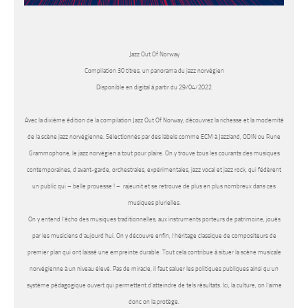
Jazz Out Of Norway
Compilation
30 titres, un panorama du jazz norvégien
Disponible en digital à partir du 29/04/2022
Avec la dixième édition de la compilation
Jazz Out Of Norway
, découvrez la richesse et la modernité
de la scène jazz norvégienne. Sélectionnés par des labels comme ECM à Jazzland, ODIN ou Rune
Grammophone, le jazz norvégien a tout pour plaire. On y trouve tous les courants des musiques
contemporaines, d’avant-garde, orchestrales, expérimentales, jazz vocal et jazz rock, qui fédèrent
un public qui – belle prouesse ! – rajeunit et se retrouve de plus en plus nombreux dans ces
musiques plurielles.
On y entend l’écho des musiques traditionnelles, aux instruments porteurs de patrimoine, joués
par les musiciens d’aujourd’hui. On y découvre enfin, l’héritage classique de compositeurs de
premier plan qui ont laissé une empreinte durable. Tout cela contribue à situer la scène musicale
norvégienne à un niveau élevé. Pas de miracle, il faut saluer les politiques publiques ainsi qu’un
système pédagogique ouvert qui permettent d’atteindre de tels résultats. Ici, la culture, on l’aime
donc on la protège.