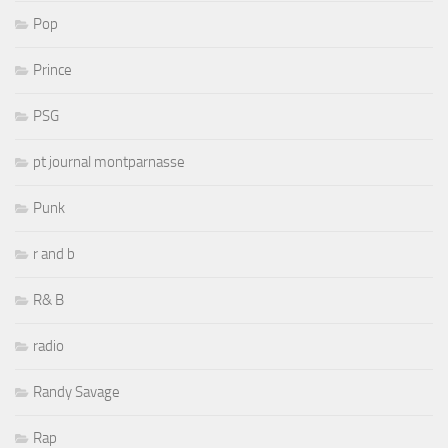
Pop
Prince
PSG
pt journal montparnasse
Punk
r and b
R& B
radio
Randy Savage
Rap