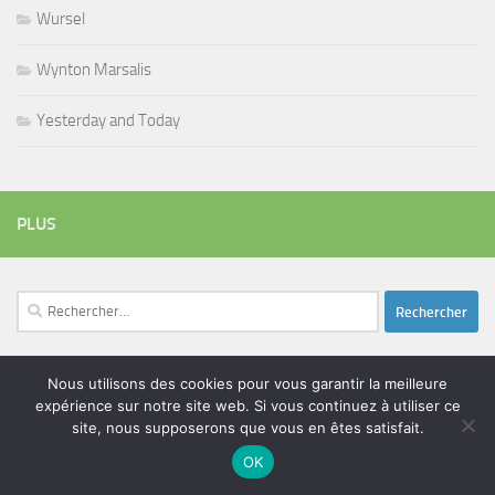
Wursel
Wynton Marsalis
Yesterday and Today
PLUS
Rechercher :
Nous utilisons des cookies pour vous garantir la meilleure
ÉTIQUETTES
expérience sur notre site web. Si vous continuez à utiliser ce
blues
site, nous supposerons que vous en êtes satisfait.
batteur
adam bomb
beatles
amar sundy
blues rock
chanteur
OK
duc des lombards
bootleneck
chanteuse
coltrane
erick bamy