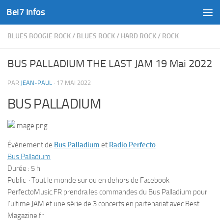
Bel7 Infos
Skip to content
BLUES BOOGIE ROCK
/
BLUES ROCK
/
HARD ROCK
/
ROCK
BUS PALLADIUM THE LAST JAM 19 Mai 2022
PAR
JEAN-PAUL
·
17 MAI 2022
BUS PALLADIUM
Évènement de
Bus Palladium
et
Radio Perfecto
Bus Palladium
Durée : 5 h
Public
·
Tout le monde sur ou en dehors de Facebook
PerfectoMusic.FR prendra les commandes du Bus Palladium pour
l’ultime JAM et une série de 3 concerts en partenariat avec Best
Magazine.fr