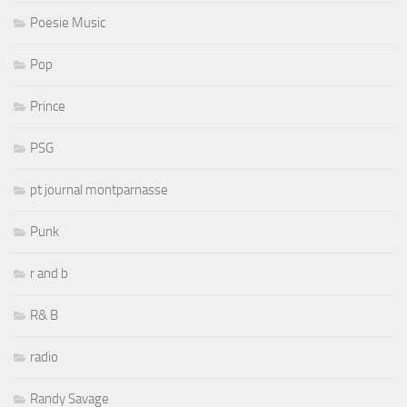
Poesie Music
Pop
Prince
PSG
pt journal montparnasse
Punk
r and b
R& B
radio
Randy Savage