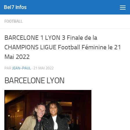
Bel7 Infos
Skip to content
FOOTBALL
BARCELONE 1 LYON 3 Finale de la
CHAMPIONS LIGUE Football Féminine le 21
Mai 2022
PAR
JEAN-PAUL
·
21 MAI 2022
BARCELONE LYON