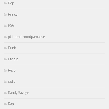
Pop
Prince
PSG
pt journal montparnasse
Punk
r and b
R& B
radio
Randy Savage
Rap