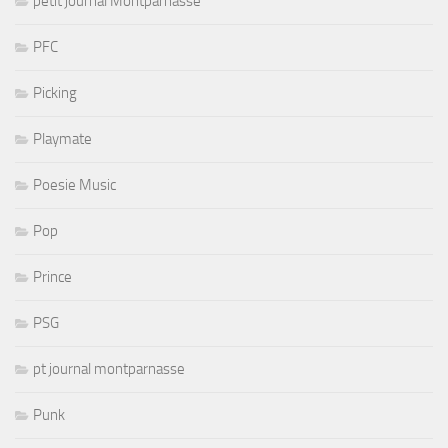
petit journal Montparnasse
PFC
Picking
Playmate
Poesie Music
Pop
Prince
PSG
pt journal montparnasse
Punk