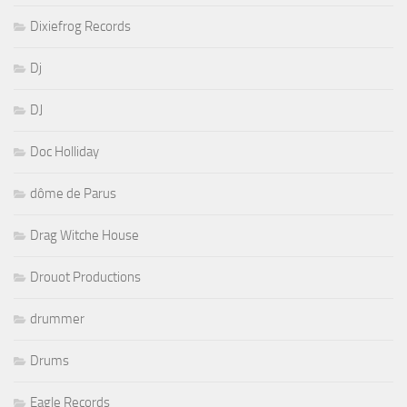
Dixiefrog Records
Dj
DJ
Doc Holliday
dôme de Parus
Drag Witche House
Drouot Productions
drummer
Drums
Eagle Records