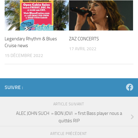
Legendary Rhythm & Blues
ZAZ CONCERTS
Cruise news
17 AVRIL 2022
15 DÉCEMBRE 2022
SUIVRE :
ARTICLE SUIVANT
ALEC JOHN SUCH » BON JOVI » first Bass player nous a
quittés RIP
ARTICLE PRÉCÉDENT