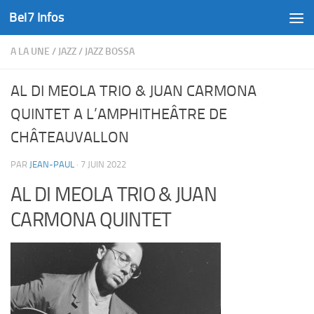
Bel7 Infos
Skip to content
A LA UNE
/
JAZZ
/
JAZZ BOSSA
AL DI MEOLA TRIO & JUAN CARMONA
QUINTET A L’AMPHITHEÂTRE DE
CHÂTEAUVALLON
PAR
JEAN-PAUL
·
7 JUIN 2022
AL DI MEOLA TRIO & JUAN
CARMONA QUINTET