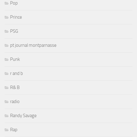
Pop
Prince
PSG
pt journal montparnasse
Punk
r and b
R& B
radio
Randy Savage
Rap