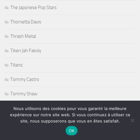
The Japonese Pop Stars
Thornetta Davis
Thrash Metal
Tiken Jah Fakoly
Titanic
Tommy Castro
Tommy Shaw
Tony Martin
Nous utilisons des cookies pour vous garantir la meilleure
expérience sur notre site web. Si vous continuez à utiliser ce
site, nous supposerons que vous en êtes satisfait.
Tony Sheridan
OK
Tourisme