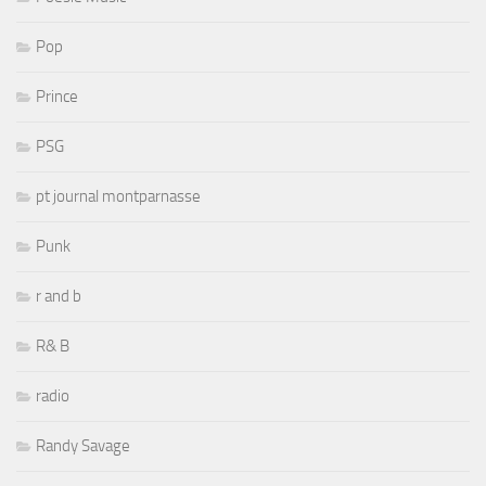
Pop
Prince
PSG
pt journal montparnasse
Punk
r and b
R& B
radio
Randy Savage