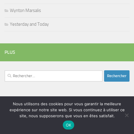
Wynton Marsalis
Yesterday and Today
PLUS
Rechercher :
ÉTIQUETTES
Nous utilisons des cookies pour vous garantir la meilleure
blues
batteur
adam bomb
beatles
expérience sur notre site web. Si vous continuez à utiliser ce
amar sundy
blues rock
site, nous supposerons que vous en êtes satisfait.
chanteur
duc des lombards
bootleneck
chanteuse
coltrane
erick bamy
OK
glenn hughes
expo music
femme de george harrison
festival
golf drouot
groupe
guitariste