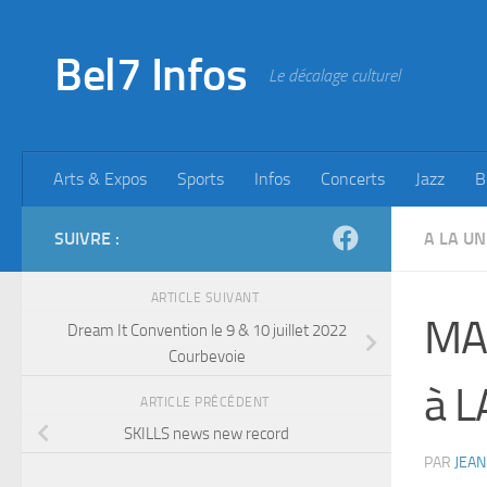
Skip to content
Bel7 Infos
Le décalage culturel
Arts & Expos
Sports
Infos
Concerts
Jazz
B
SUIVRE :
A LA UN
ARTICLE SUIVANT
MA
Dream It Convention le 9 & 10 juillet 2022
Courbevoie
à 
ARTICLE PRÉCÉDENT
SKILLS news new record
PAR
JEAN