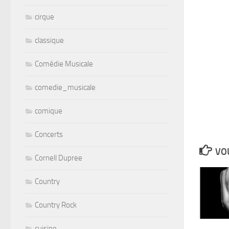
cirque
classique
Comédie Musicale
comedie_musicale
comique
Concerts
VOU
Cornell Dupree
Country
Country Rock
cuisine