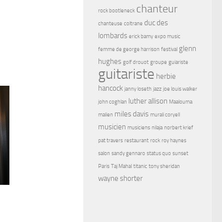
chanteur
rock bootleneck
duc des
chanteuse
coltrane
lombards
erick bamy
expo music
glenn
femme de george harrison
festival
hughes
golf drouot
groupe
guiariste
guitariste
herbie
hancock
janny loseth
jazz
joe louis walker
luther allison
john coghlan
Maalouma
miles davis
malien
murali coryell
musicien
musiciens
nilaja
norbert krief
pat travers
restaurant
rock
roy haynes
salon
sandy gennaro
status quo
sunset
Paris
Taj Mahal
titanic
tony sheridan
wayne shorter