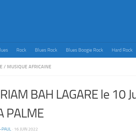
lues
Rock
Blues Rock
Blues Boogie Rock
Hard Rock
E
/
MUSIQUE AFRICAINE
RIAM BAH LAGARE le 10 Ju
LA PALME
-PAUL
·
16 JUIN 2022