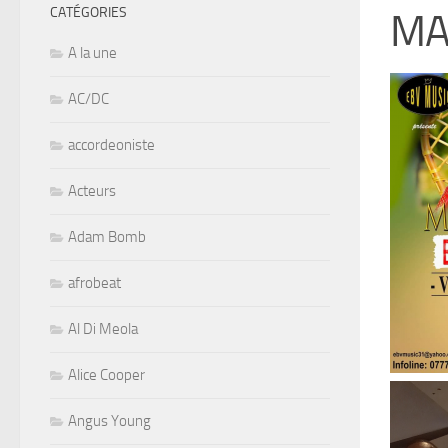
CATÉGORIES
MA
A la une
AC/DC
accordeoniste
Acteurs
Adam Bomb
afrobeat
Al Di Meola
Alice Cooper
Angus Young