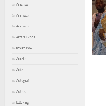
Aniansah
Animaux
Animaux
Arts & Expos
athletisme
Aurelio
Auto
Autograf
Autres
B.B. King