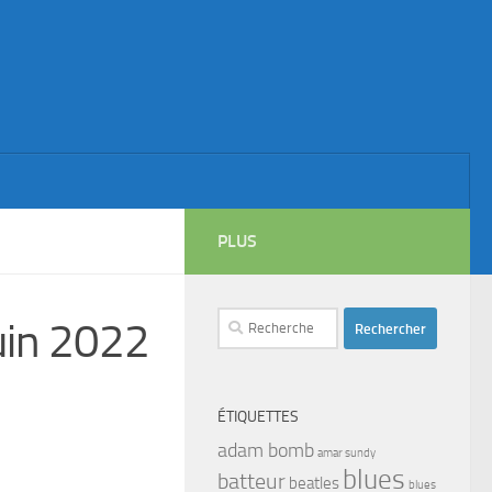
PLUS
Rechercher :
in 2022
ÉTIQUETTES
adam bomb
amar sundy
blues
batteur
beatles
blues