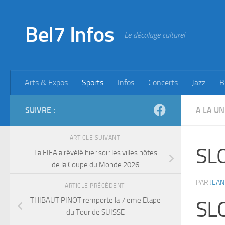
Skip to content
Bel7 Infos
Le décalage culturel
Arts & Expos
Sports
Infos
Concerts
Jazz
B
SUIVRE :
A LA UN
ARTICLE SUIVANT
SL
La FIFA a révélé hier soir les villes hôtes
de la Coupe du Monde 2026
PAR
JEAN
ARTICLE PRÉCÉDENT
THIBAUT PINOT remporte la 7 eme Etape
SL
du Tour de SUISSE