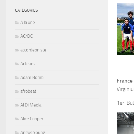
CATÉGORIES
A la une
AC/DC
accordeoniste
Acteurs
Adam Bomb
France 
Virgini
afrobeat
1er B
Al Di Meola
Alice Cooper
Angus Young