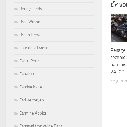
VOU
Boney Fields
Brad Wilson
Breno Brown
Cafe de la Danse
Pesage (
techniq
Calvin Rock
administ
24h00 
Canal 93
10 JUIN 
Candye Kane
Carl Verheyen
Carmine Appice
Carnaval tropical de Paris