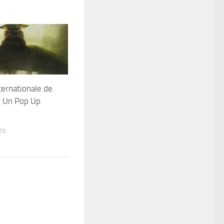
ternationale de
I Un Pop Up
26