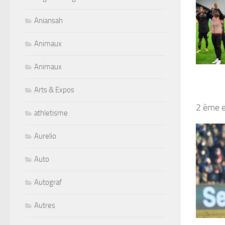
Aniansah
Animaux
Animaux
Arts & Expos
2 ème 
athletisme
Aurelio
Auto
Autograf
Autres