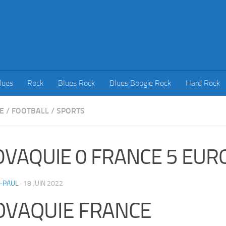
lues
Rock
Blues Rock
Blues Boogie Rock
Hard Rock
E
/
FOOTBALL
/
SPORTS
OVAQUIE 0 FRANCE 5 EUR
-PAUL
·
18 JUIN 2022
OVAQUIE FRANCE