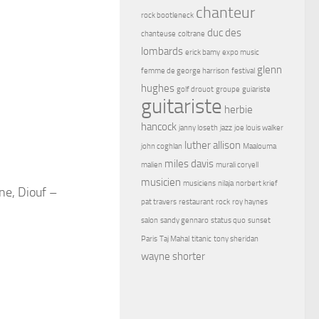
chanteur
rock bootleneck
duc des
chanteuse
coltrane
lombards
erick bamy
expo music
glenn
femme de george harrison
festival
hughes
golf drouot
groupe
guiariste
guitariste
herbie
hancock
janny loseth
jazz
joe louis walker
luther allison
john coghlan
Maalouma
miles davis
malien
murali coryell
musicien
musiciens
nilaja
norbert krief
ne, Diouf –
pat travers
restaurant
rock
roy haynes
salon
sandy gennaro
status quo
sunset
Paris
Taj Mahal
titanic
tony sheridan
wayne shorter