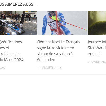
S AIMEREZ AUSSI...
Vérifications
Clément Noel Le Français
Journée In
ues et
signe la 3e victoire en
Star Wars 
ratives) des
slalom de sa saison à
exclusif
du Mans 2024
Adelboden
28 AVRIL 20
2024
11 JANVIER 2025