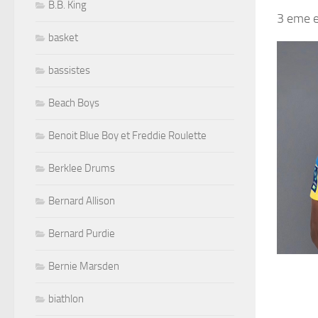
B.B. King
3 eme 
basket
bassistes
Beach Boys
Benoit Blue Boy et Freddie Roulette
Berklee Drums
Bernard Allison
Bernard Purdie
Bernie Marsden
biathlon