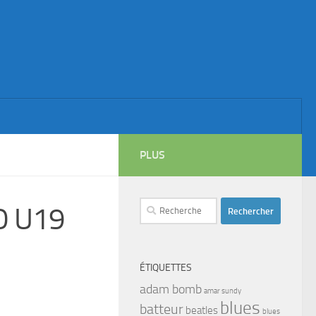
PLUS
Rechercher :
O U19
ÉTIQUETTES
adam bomb
amar sundy
blues
batteur
beatles
blues