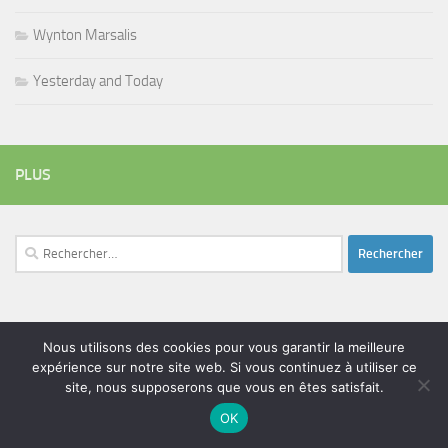
Wynton Marsalis
Yesterday and Today
PLUS
Rechercher :
ÉTIQUETTES
Nous utilisons des cookies pour vous garantir la meilleure
blues
batteur
adam bomb
beatles
expérience sur notre site web. Si vous continuez à utiliser ce
amar sundy
blues rock
site, nous supposerons que vous en êtes satisfait.
chanteur
duc des lombards
bootleneck
chanteuse
coltrane
erick bamy
OK
glenn hughes
expo music
femme de george harrison
festival
golf drouot
groupe
guitariste