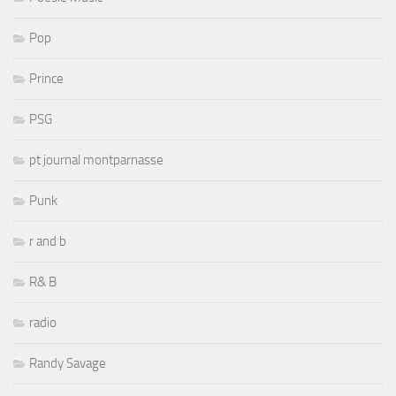
Pop
Prince
PSG
pt journal montparnasse
Punk
r and b
R& B
radio
Randy Savage