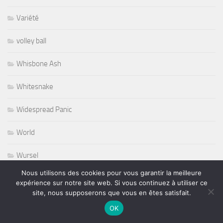
Variété
volley ball
Whisbone Ash
Whitesnake
Widespread Panic
World
Wursel
Nous utilisons des cookies pour vous garantir la meilleure
Wynton Marsalis
expérience sur notre site web. Si vous continuez à utiliser ce
site, nous supposerons que vous en êtes satisfait.
Yesterday and Today
OK