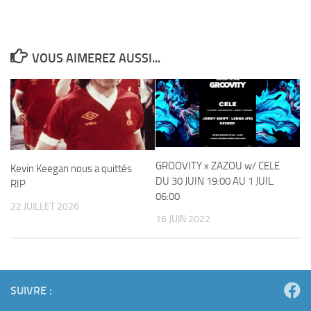
VOUS AIMEREZ AUSSI...
GROOVITY x ZAZOU w/ CELE
Kevin Keegan nous a quittés
DU 30 JUIN 19:00 AU 1 JUIL.
RIP
06:00
22 JUILLET 2026
16 JUIN 2022
SUIVRE :