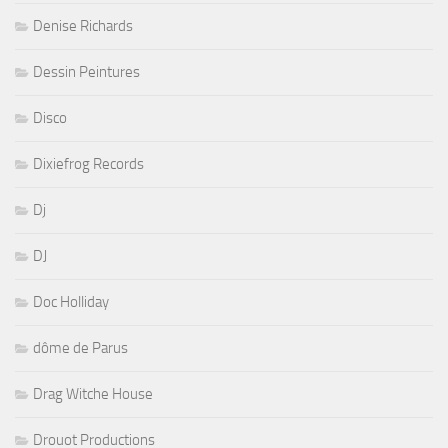
Denise Richards
Dessin Peintures
Disco
Dixiefrog Records
Dj
DJ
Doc Holliday
dôme de Parus
Drag Witche House
Drouot Productions