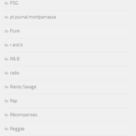
PSG
pt journal montparnasse
Punk
r and b
R& B
radio
Randy Savage
Rap
Récompenses
Reggae