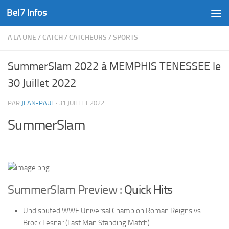
Bel7 Infos
Skip to content
A LA UNE
/
CATCH
/
CATCHEURS
/
SPORTS
SummerSlam 2022 à MEMPHIS TENESSEE le
30 Juillet 2022
PAR
JEAN-PAUL
·
31 JUILLET 2022
SummerSlam
SummerSlam Preview :
Quick Hits
Undisputed WWE Universal Champion Roman Reigns vs.
Brock Lesnar (Last Man Standing Match)