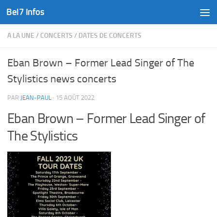
Bel7 Infos
Skip to content
A LA UNE
/
CONCERTS
/
DATES DE CONCERTS
Eban Brown – Former Lead Singer of The
Stylistics news concerts
PAR
JEAN-PAUL
·
15 AOÛT 2022
Eban Brown – Former Lead Singer of
The Stylistics