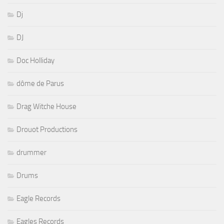
Dj
DJ
Doc Holliday
dôme de Parus
Drag Witche House
Drouot Productions
drummer
Drums
Eagle Records
Eagles Records