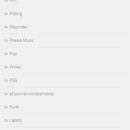
PFC
Picking
Playmate
Poesie Music
Pop
Prince
PSG
pt journal montparnasse
Punk
r and b