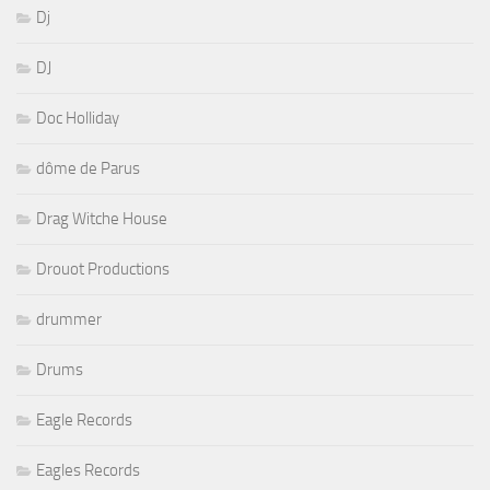
Dj
DJ
Doc Holliday
dôme de Parus
Drag Witche House
Drouot Productions
drummer
Drums
Eagle Records
Eagles Records