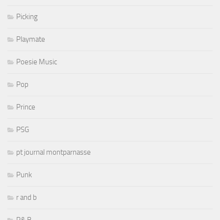
Picking
Playmate
Poesie Music
Pop
Prince
PSG
pt journal montparnasse
Punk
r and b