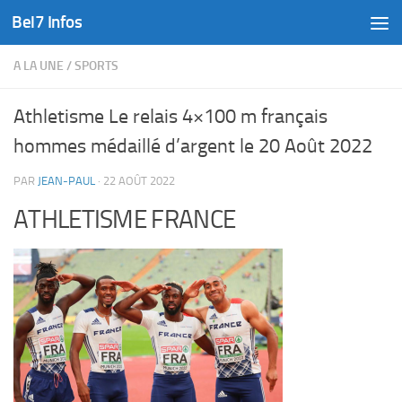
Bel7 Infos
Skip to content
A LA UNE
/
SPORTS
Athletisme Le relais 4×100 m français
hommes médaillé d’argent le 20 Août 2022
PAR
JEAN-PAUL
·
22 AOÛT 2022
ATHLETISME FRANCE