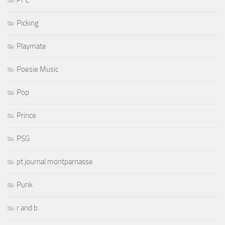
Picking
Playmate
Poesie Music
Pop
Prince
PSG
pt journal montparnasse
Punk
r and b