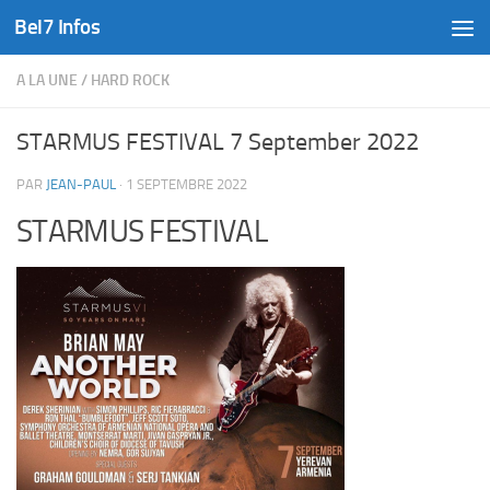
Bel7 Infos
Skip to content
A LA UNE
/
HARD ROCK
STARMUS FESTIVAL 7 September 2022
PAR
JEAN-PAUL
·
1 SEPTEMBRE 2022
STARMUS FESTIVAL