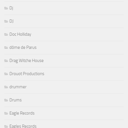
Dj
DJ
Doc Holliday
dôme de Parus
Drag Witche House
Drouot Productions
drummer
Drums
Eagle Records
Eagles Records