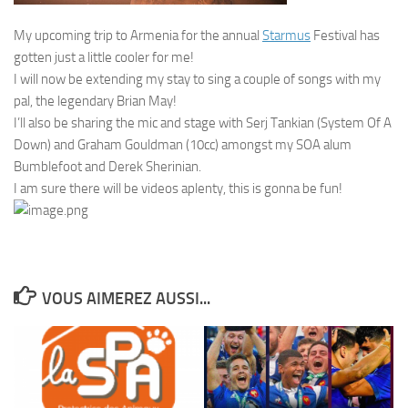
My upcoming trip to Armenia for the annual
Starmus
Festival has
gotten just a little cooler for me!
I will now be extending my stay to sing a couple of songs with my
pal, the legendary Brian May!
I’ll also be sharing the mic and stage with Serj Tankian (System Of A
Down) and Graham Gouldman (10cc) amongst my SOA alum
Bumblefoot and Derek Sherinian.
I am sure there will be videos aplenty, this is gonna be fun!
VOUS AIMEREZ AUSSI...