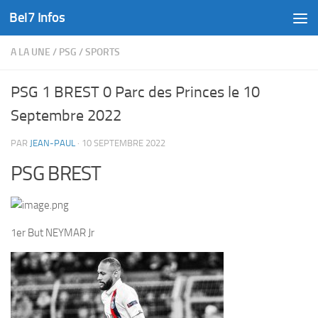
Bel7 Infos
Skip to content
A LA UNE
/
PSG
/
SPORTS
PSG 1 BREST 0 Parc des Princes le 10
Septembre 2022
PAR
JEAN-PAUL
·
10 SEPTEMBRE 2022
PSG BREST
1er But NEYMAR Jr