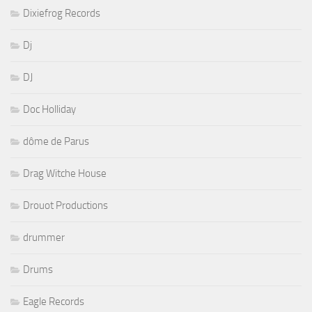
Dixiefrog Records
Dj
DJ
Doc Holliday
dôme de Parus
Drag Witche House
Drouot Productions
drummer
Drums
Eagle Records