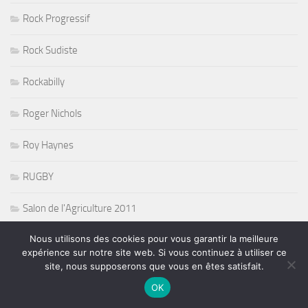
Rock Progressif
Rock Sudiste
Rockabilly
Roger Nichols
Roy Haynes
RUGBY
Salon de l'Agriculture 2011
Nous utilisons des cookies pour vous garantir la meilleure
Salons
expérience sur notre site web. Si vous continuez à utiliser ce
site, nous supposerons que vous en êtes satisfait.
Shorty et Orleans Avenue
OK
Side FX and Kim Cameron