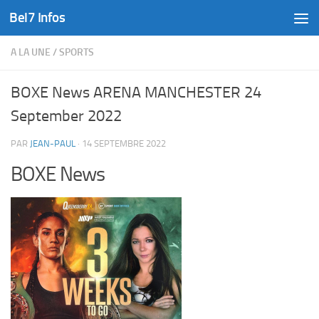
Bel7 Infos
Skip to content
A LA UNE
/
SPORTS
BOXE News ARENA MANCHESTER 24
September 2022
PAR
JEAN-PAUL
·
14 SEPTEMBRE 2022
BOXE News