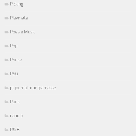
Picking
Playmate
Poesie Music
Pop
Prince
PSG
pt journal montparnasse
Punk
r and b
R& B