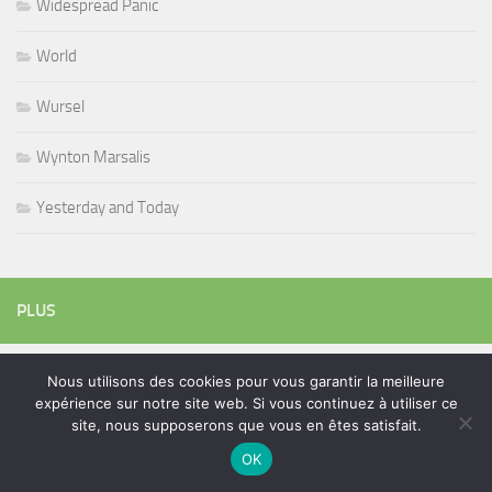
Widespread Panic
World
Wursel
Wynton Marsalis
Yesterday and Today
PLUS
Nous utilisons des cookies pour vous garantir la meilleure
Rechercher :
expérience sur notre site web. Si vous continuez à utiliser ce
site, nous supposerons que vous en êtes satisfait.
OK
ÉTIQUETTES