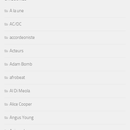
A la une
AC/DC
accordeoniste
Acteurs
Adam Bomb
afrobeat
Al Di Meola
Alice Cooper
Angus Young