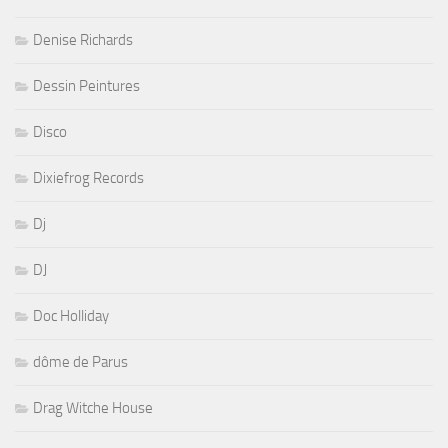
Denise Richards
Dessin Peintures
Disco
Dixiefrog Records
Dj
DJ
Doc Holliday
dôme de Parus
Drag Witche House