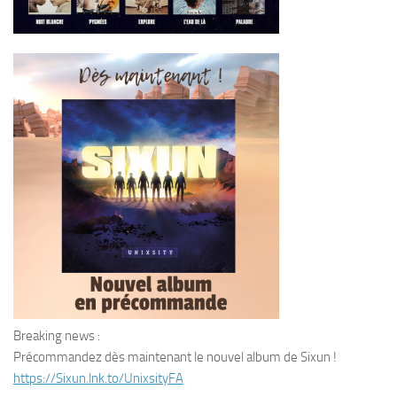
Breaking news :
Précommandez dès maintenant le nouvel album de Sixun !
https://Sixun.lnk.to/
UnixsityFA