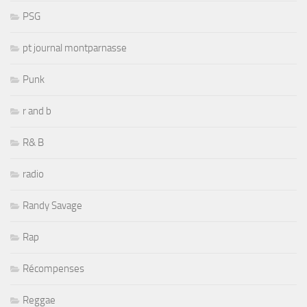
PSG
pt journal montparnasse
Punk
r and b
R& B
radio
Randy Savage
Rap
Récompenses
Reggae