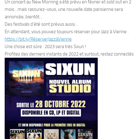
Un concert au New Morning a été prévu en février et sold out en 2
mois…mais rassurez-vous, une nouvelle date parisienne sera
annoncée, bientôt…
Des festivals d’été sont prévus aussi…
En attendant, vous pouvez toujours réserver pour Jazz à Vienne :
https://bit.ly/
RéserverJazzàVienne
Une chose est sûre : 2023 sera très Sixun !
Profitez des derniers instants de 2022 et surtout, restez connectés