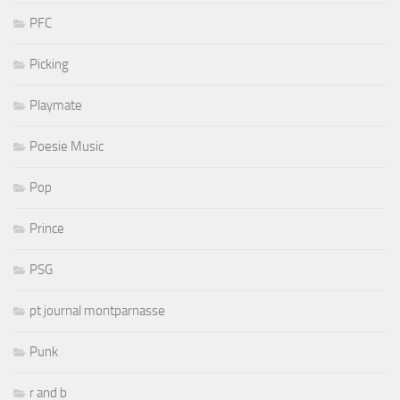
PFC
Picking
Playmate
Poesie Music
Pop
Prince
PSG
pt journal montparnasse
Punk
r and b