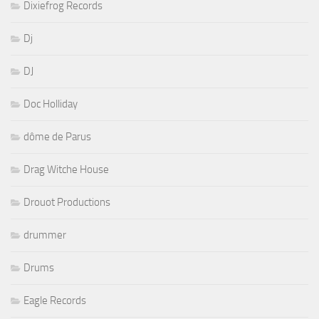
Dixiefrog Records
Dj
DJ
Doc Holliday
dôme de Parus
Drag Witche House
Drouot Productions
drummer
Drums
Eagle Records