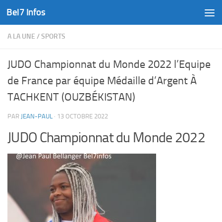
Bel7 Infos
Skip to content
A LA UNE
/
SPORTS
JUDO Championnat du Monde 2022 l’Equipe
de France par équipe Médaille d’Argent À
TACHKENT (OUZBÉKISTAN)
PAR
JEAN-PAUL
·
13 OCTOBRE 2022
JUDO Championnat du Monde 2022