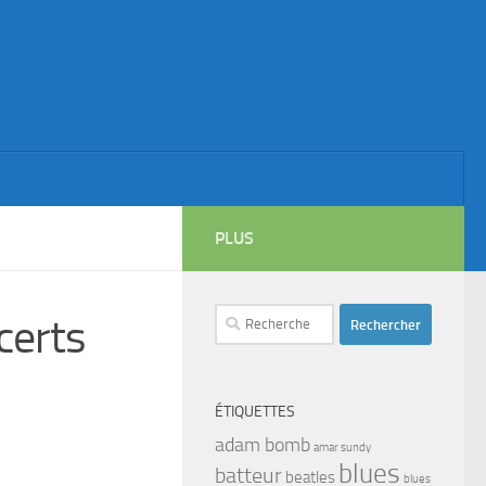
PLUS
Rechercher :
certs
ÉTIQUETTES
adam bomb
amar sundy
blues
batteur
beatles
blues