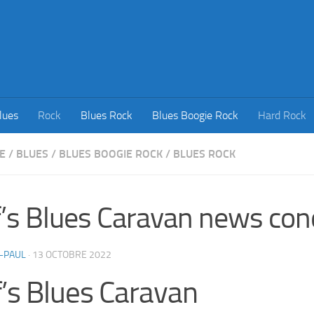
lues
Rock
Blues Rock
Blues Boogie Rock
Hard Rock
E
/
BLUES
/
BLUES BOOGIE ROCK
/
BLUES ROCK
’s Blues Caravan news con
-PAUL
·
13 OCTOBRE 2022
’s Blues Caravan