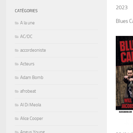
2023
CATÉGORIES
Blues 
A la une
AC/DC
accordeoniste
Acteurs
Adam Bomb
afrobeat
Al Di Meola
Alice Cooper
Angus Young