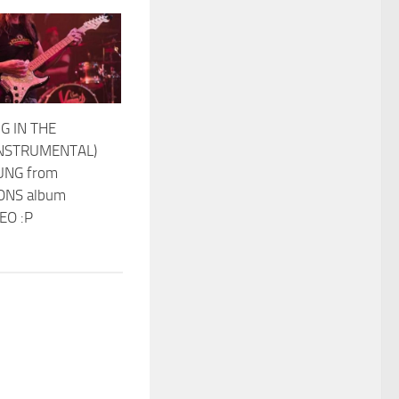
G IN THE
INSTRUMENTAL)
UNG from
ONS album
EO :P