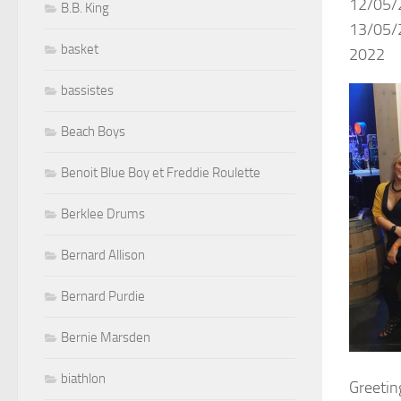
12/05/
B.B. King
13/05/2
basket
2022
bassistes
Beach Boys
Benoit Blue Boy et Freddie Roulette
Berklee Drums
Bernard Allison
Bernard Purdie
Bernie Marsden
biathlon
Greetin