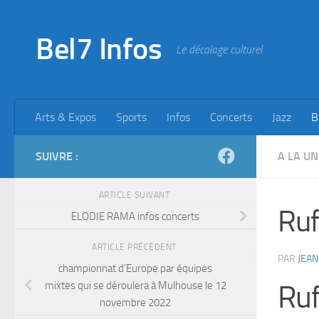
Skip to content
Bel7 Infos
Le décalage culturel
Arts & Expos
Sports
Infos
Concerts
Jazz
B
SUIVRE :
A LA UN
ARTICLE SUIVANT
Ruf
ELODIE RAMA infos concerts
ARTICLE PRÉCÉDENT
PAR
JEAN
championnat d’Europe par équipes
mixtes qui se déroulera à Mulhouse le 12
Ruf
novembre 2022