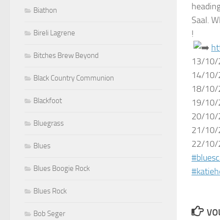
heading
Biathon
Saal. W
Bireli Lagrene
!
ht
Bitches Brew Beyond
13/10/
14/10/
Black Country Communion
18/10/
Blackfoot
19/10/
20/10/2
Bluegrass
21/10/2
22/10/2
Blues
#blues
Blues Boogie Rock
#katieh
Blues Rock
VOU
Bob Seger