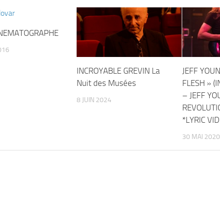
INEMATOGRAPHE
016
INCROYABLE GREVIN La
JEFF YOUN
Nuit des Musées
FLESH » (
– JEFF YO
8 JUIN 2024
REVOLUTI
*LYRIC VID
30 MAI 2020