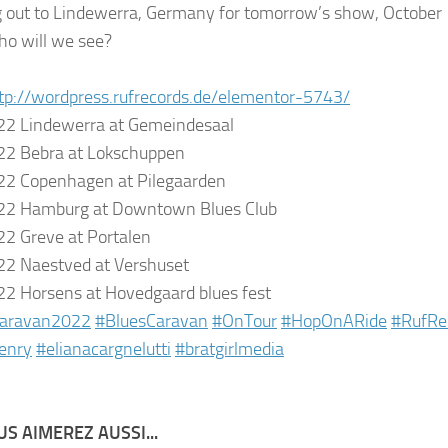
 out to Lindewerra, Germany for tomorrow’s show, October
ho will we see?
tp://wordpress.rufrecords.de/elementor-5743/
22 Lindewerra at Gemeindesaal
22 Bebra at Lokschuppen
22 Copenhagen at Pilegaarden
22 Hamburg at Downtown Blues Club
2 Greve at Portalen
2 Naestved at Vershuset
2 Horsens at Hovedgaard blues fest
caravan2022
#BluesCaravan
#OnTour
#HopOnARide
#RufRe
enry
#elianacargnelutti
#bratgirlmedia
S AIMEREZ AUSSI...