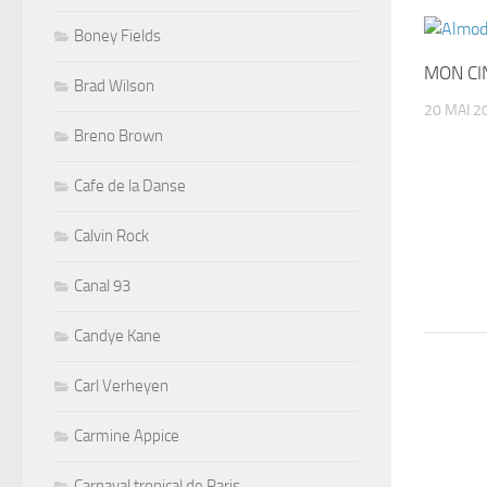
Boney Fields
MON C
Brad Wilson
20 MAI 2
Breno Brown
Cafe de la Danse
Calvin Rock
Canal 93
Candye Kane
Carl Verheyen
Carmine Appice
Carnaval tropical de Paris