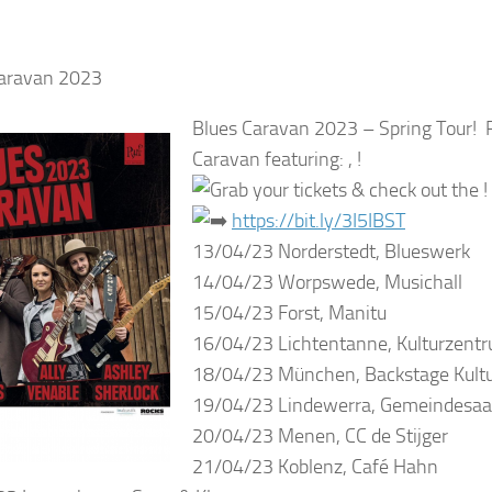
Caravan 2023
Blues Caravan 2023 – Spring Tour!
R
Caravan featuring: , !
Grab your tickets & check out the !
https://bit.ly/3I5IBST
13/04/23 Norderstedt, Blueswerk
14/04/23 Worpswede, Musichall
15/04/23 Forst, Manitu
16/04/23 Lichtentanne, Kulturzentr
18/04/23 München, Backstage Kult
19/04/23 Lindewerra, Gemeindesaa
20/04/23 Menen, CC de Stijger
21/04/23 Koblenz, Café Hahn