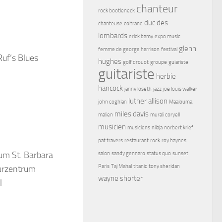
chanteur
rock bootleneck
duc des
chanteuse
coltrane
lombards
erick bamy
expo music
glenn
femme de george harrison
festival
uf’s Blues
hughes
golf drouot
groupe
guiariste
guitariste
herbie
hancock
janny loseth
jazz
joe louis walker
luther allison
john coghlan
Maalouma
miles davis
malien
murali coryell
musicien
musiciens
nilaja
norbert krief
pat travers
restaurant
rock
roy haynes
um St. Barbara
salon
sandy gennaro
status quo
sunset
Paris
Taj Mahal
titanic
tony sheridan
urzentrum
wayne shorter
l