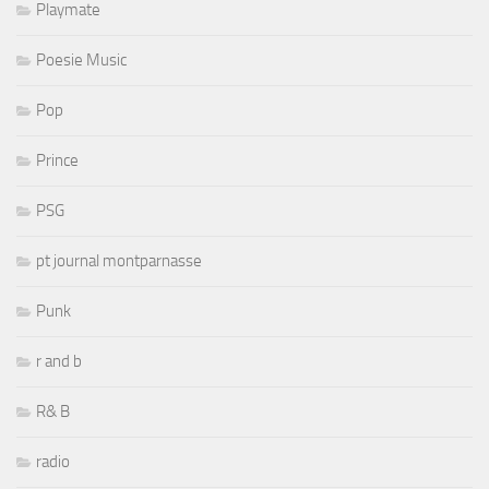
Playmate
Poesie Music
Pop
Prince
PSG
pt journal montparnasse
Punk
r and b
R& B
radio