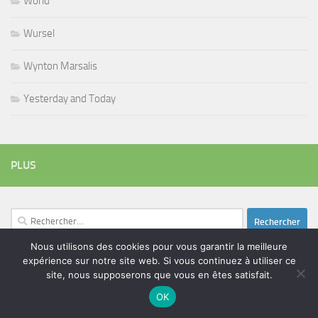
World
Wursel
Wynton Marsalis
Yesterday and Today
PLUS
Rechercher :
Nous utilisons des cookies pour vous garantir la meilleure
expérience sur notre site web. Si vous continuez à utiliser ce
site, nous supposerons que vous en êtes satisfait.
ÉTIQUETTES
blues
OK
batteur
adam bomb
beatles
amar sundy
blues rock