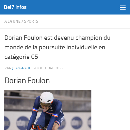
Bel7 Infos
Skip to content
A LA UNE
/
SPORTS
Dorian Foulon est devenu champion du
monde de la poursuite individuelle en
catégorie C5
PAR
JEAN-PAUL
·
20 OCTOBRE 2022
Dorian Foulon