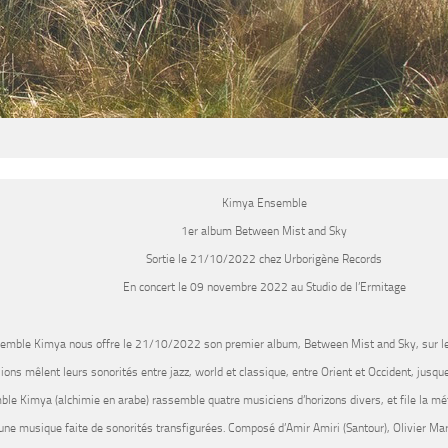
Kimya Ensemble
1er album Between Mist and Sky
Sortie le 21/10/2022 chez Urborigène Records
En concert le 09 novembre 2022 au Studio de l’Ermitage
semble Kimya
nous offre le 21/10/2022 son premier album,
Between Mist and Sky
, sur 
ions mêlent leurs sonorités entre jazz, world et classique, entre Orient et Occident, jusque
ble Kimya
(alchimie en arabe) rassemble quatre musiciens d’horizons divers, et file la mé
une musique faite de sonorités transfigurées. Composé d’Amir Amiri (Santour), Olivier Mar