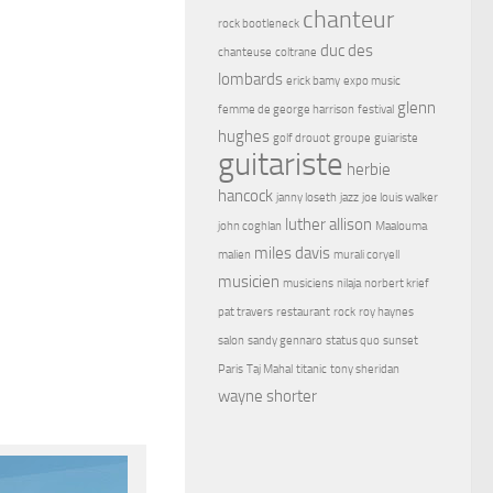
chanteur
rock bootleneck
duc des
chanteuse
coltrane
lombards
erick bamy
expo music
glenn
femme de george harrison
festival
hughes
golf drouot
groupe
guiariste
guitariste
herbie
hancock
janny loseth
jazz
joe louis walker
luther allison
john coghlan
Maalouma
miles davis
malien
murali coryell
musicien
musiciens
nilaja
norbert krief
pat travers
restaurant
rock
roy haynes
salon
sandy gennaro
status quo
sunset
Paris
Taj Mahal
titanic
tony sheridan
wayne shorter