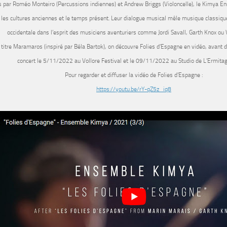
ts par Roméo Monteiro (Percussions indiennes) et Andrew Briggs (Violoncelle),
le Kimya E
 les cultures anciennes et le temps présent. Leur dialogue musical mêle musique classiqu
occidentale dans l’esprit des musiciens aventuriers comme Jordi Savall, Garth Knox ou 
 titre
Maramaros
(inspiré par Béla Bartok), on découvre
Folies d’Espagne
en vidéo, avant d
concert le 5/11/2022 au Vollore Festival et le
09/11/2022 au Studio de L’Ermitag
Pour regarder et diffuser la vidéo de Folies d’Espagne :
https://youtu.be/rY-qZ5z_iq8