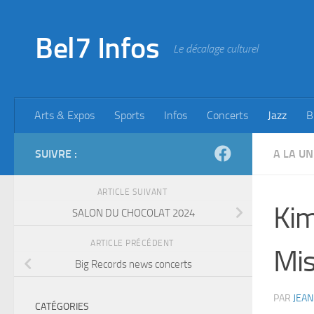
Skip to content
Bel7 Infos
Le décalage culturel
Arts & Expos
Sports
Infos
Concerts
Jazz
B
SUIVRE :
A LA UN
ARTICLE SUIVANT
Kim
SALON DU CHOCOLAT 2024
ARTICLE PRÉCÉDENT
Mis
Big Records news concerts
PAR
JEAN
CATÉGORIES