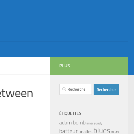
PLUS
Rechercher :
etween
ÉTIQUETTES
adam bomb
amar sundy
blues
batteur
beatles
blues