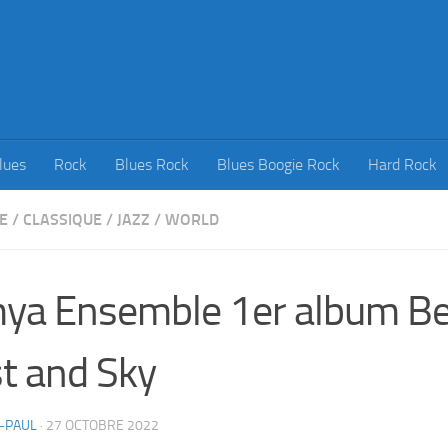
lues
Rock
Blues Rock
Blues Boogie Rock
Hard Rock
E
/
CLASSIQUE
/
JAZZ
/
WORLD
ya Ensemble 1er album B
t and Sky
-PAUL
·
27 OCTOBRE 2022