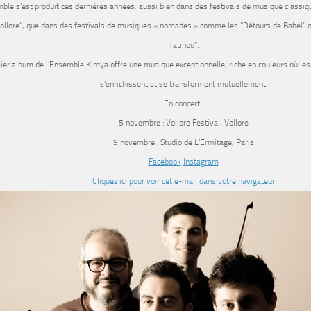
ble s’est produit ces dernières années, aussi bien dans des festivals de musique classi
ollore”, que dans des festivals de musiques « nomades » comme les “Détours de Babel” o
Tatihou”.
ier album de l’Ensemble Kimya offre une musique exceptionnelle, riche en couleurs où les 
s’enrichissent et se transforment mutuellement.
En concert :
5 novembre : Vollore Festival, Vollore
9 novembre : Studio de L’Ermitage, Paris
Facebook
Instagram
Cliquez ici pour voir cet e-mail dans votre navigateur