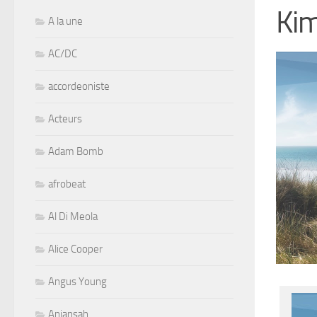
Ki
A la une
AC/DC
accordeoniste
Acteurs
Adam Bomb
afrobeat
Al Di Meola
Alice Cooper
Angus Young
Aniansah