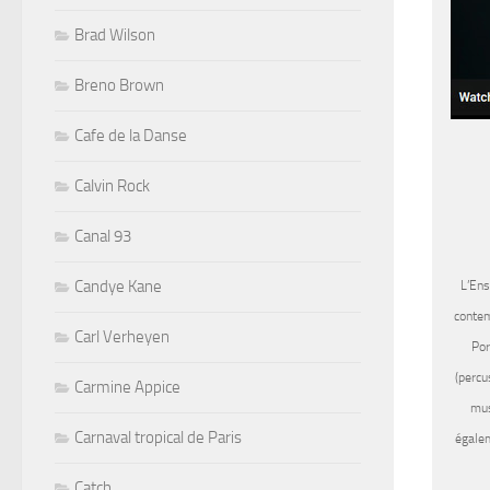
Brad Wilson
Breno Brown
Cafe de la Danse
Calvin Rock
Canal 93
Candye Kane
L’Ens
contem
Carl Verheyen
Por
(percu
Carmine Appice
mus
Carnaval tropical de Paris
égalem
Catch