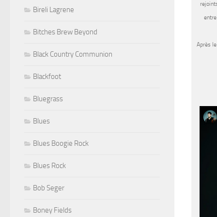
rejoin
Bireli Lagrene
entre
Bitches Brew Beyond
Après le
Black Country Communion
Blackfoot
Bluegrass
Blues
Blues Boogie Rock
Blues Rock
Bob Seger
Boney Fields