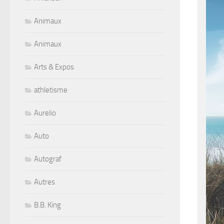
Animaux
Animaux
Arts & Expos
athletisme
Aurelio
Auto
Autograf
Autres
B.B. King