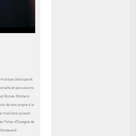
 musique classique et
loncelle et percussions.
e) et Roméo Monteiro
ts de tons propre à la
re musiciens puisent
des Folies d’Espagne de
Monteverdi.