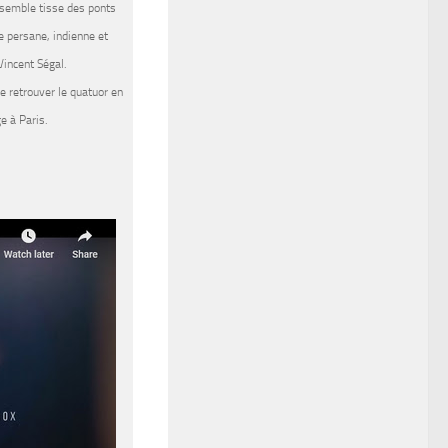
nsemble
tisse des ponts
e persane, indienne et
Vincent Ségal.
e retrouver le quatuor en
e à Paris
.