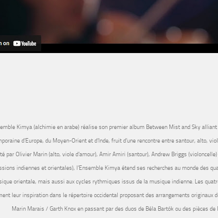
emble Kimya (alchimie en arabe) réalise son premier album Between Mist and Sky alliant
poraine d’Europe, du Moyen-Orient et d’Inde, fruit d’une rencontre entre santour, alto, vio
té par Olivier Marin (alto, viole d’amour), Amir Amiri (santour), Andrew Briggs (violoncell
ssions indiennes et orientales), l’Ensemble Kimya étend ses recherches au monde des quar
ique orientale, mais aussi aux cycles rythmiques issus de la musique indienne. Les quat
ent leur inspiration dans le répertoire occidental proposant des arrangements originaux 
Marin Marais / Garth Knox en passant par des duos de Béla Bartók ou des pièces de 