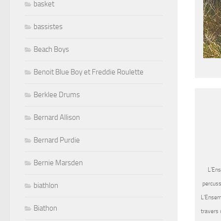
basket
bassistes
Beach Boys
Benoit Blue Boy et Freddie Roulette
Berklee Drums
Bernard Allison
Bernard Purdie
Bernie Marsden
L’En
percuss
biathlon
L’Ensem
Biathon
travers 