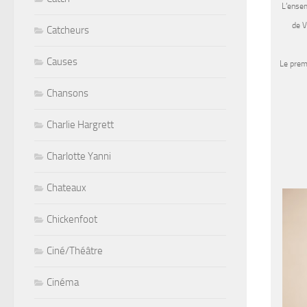
L’ensem
de V
Catcheurs
Causes
Le prem
Chansons
Charlie Hargrett
Charlotte Yanni
Chateaux
Chickenfoot
Ciné/Théâtre
Cinéma