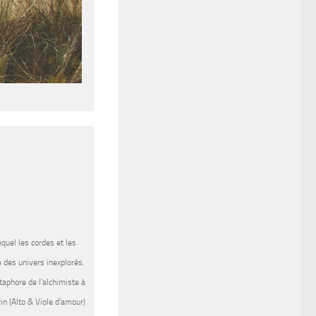
lequel les cordes et les
 des univers inexplorés.
taphore de l’alchimiste à
in (Alto & Viole d’amour)