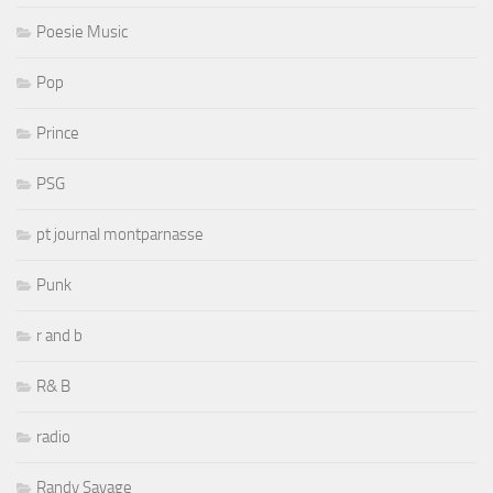
Poesie Music
Pop
Prince
PSG
pt journal montparnasse
Punk
r and b
R& B
radio
Randy Savage