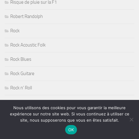
Risque de pluie sur la F1
Robert Randolph
Rock
Rock Acoustic Folk
Rock Blues
Rock Guitare
Rock n' Roll
Rock Progressif
Nous utilisons des cookies pour vous garantir la meilleure
expérience sur notre site web. Si vous continuez à utiliser ce
Rock Sudiste
site, nous supposerons que vous en êtes satisfait.
OK
Rockabilly