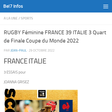
Bel7 Infos
Skip to content
A LA UNE
/
SPORTS
RUGBY Féminine FRANCE 39 ITALIE 3 Quart
de Finale Coupe du Monde 2022
PAR
JEAN-PAUL
·
29 OCTOBRE 2022
FRANCE ITALIE
3 ESSAIS pour
JOANNA GRISEZ