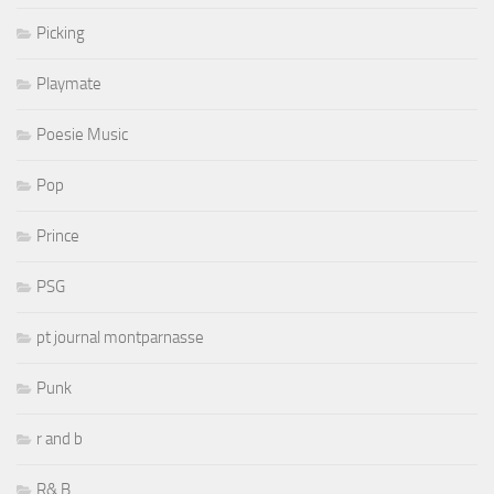
Picking
Playmate
Poesie Music
Pop
Prince
PSG
pt journal montparnasse
Punk
r and b
R& B