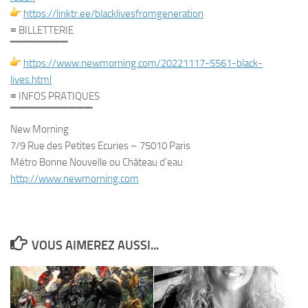
https://linktr.ee/
blacklivesfromgeneration
≡ BILLETTERIE
▔▔▔▔▔▔▔
https://www.newmorning.com/
20221117-5561-black-
lives.html
≡ INFOS PRATIQUES
▔▔▔▔▔▔▔▔▔▔
New Morning
7/9 Rue des Petites Ecuries – 75010 Paris
Métro Bonne Nouvelle ou Château d’eau
http://www.newmorning.com
VOUS AIMEREZ AUSSI...