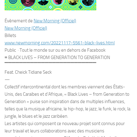
Évènement de
New Morning (Officiel)
New Morning (Officiel)
Billets
www.newmorning.com/20221117-
5561-black-lives.html
Public
·
Tout le monde sur ou en dehors de Facebook
≡ BLACK LIVES – FROM GENERATION TO GENERATION
▔▔▔▔▔▔▔▔▔▔▔▔▔▔▔▔▔▔▔▔▔▔▔▔▔
Feat. Cheick Tidiane Seck
—
Collectif intercontinental dont les membres viennent des États-
Unis, des Caraïbes et d’Afrique, « Black Lives – from Generation to
Generation » puise son inspiration dans de multiples influences,
telles que la musique africaine, le hip-hop, le jazz, le funk, le rock, la
jungle, le blues et le jazz caribéen.
Les artistes qui composent ce nouveau projet sont connus pour
leur travail et leurs collaborations avec des musiciens