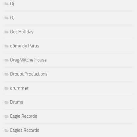
Dj
DJ
Doc Holliday
dôme de Parus
Drag Witche House
Drouot Productions
drummer
Drums
Eagle Records
Eagles Records