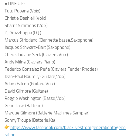
= LINE UP :
Tutu Puoane (Voix)
Christie Dashiell (Voix)
Sharrif Simmons (Voix)
Dj Grazzhoppa (D.J.)
Marcus Strickland (Clarinette basse,Saxophone)
Jacques Schwarz-Bart (Saxophone)
Cheick Tidiane Seck (Claviers,Voix)
Andy Milne (Claviers,Piano)
Federico Gonzalez Peña (Claviers,Fender Rhodes)
Jean-Paul Bourelly (Guitare,Voix)
Adam Falcon (Guitare,Voix)
David Gilmore (Guitare)
Reggie Washington (Basse,Voix)
Gene Lake (Batterie)
Marque Gilmore (Batterie,Machines,Sampler)
Sonny Troupé (Batterie,Ka)
https://www.facebook.com/
blacklivesfromgenerationtogene
ration