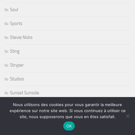
Soul
Sports
Stevie Nicks
Sting
Stryper
Studios
Sunset Sunside
Nous utilisons des cookies pour vous garantir la meilleure
Sunside
expérience sur notre site web. Si vous continuez à utiliser ce
site, nous supposerons que vous en êtes satisfait.
Susan Tedeschi
OK
Ted Curson