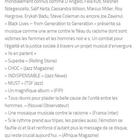
mondialement connus comme D’Angelo, Fela Kuti, Meshell
Ndegeocello, Salif Keita, Cassandra Wilson, Marcus Miller, Roy
Hargrove, Erykah Badu, Steve Coleman ou encore Joe Zawinul.
« Black Lives – from Generation to Generation » présente sa
musique comme une arme contre le fléau du racisme dont sont
victimes les femmes et les hommes noir·e·s. Un combat pour
l’égalité et la justice sociale à travers un projet musical d’envergure.
= Ils en parlent =
« Superbe » (Rolling Stone)
« CHOC » (Jazz Magazine)
« INDISPENSABLE » (Jazz News)
« MUST » (TSF Jazz)
« Un magnifique album » (FIP)
« Tous réunis pour plaider la belle cause de l’unité entre les
hommes. » (Nouvel Observateur)
« Une mosaïque musicale contre le racisme » (France Inter)
« Si le rythme prend aux tripes, les paroles aussi, l’émotion se
faufile ici et là et renforce d’autant plus le message de ce disque,
qui reste crucial aujourd’hui. » (Afrique Magazine)