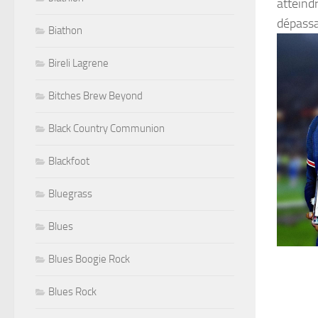
atteind
dépassa
Biathon
Bireli Lagrene
Bitches Brew Beyond
Black Country Communion
Blackfoot
Bluegrass
Blues
Blues Boogie Rock
Blues Rock