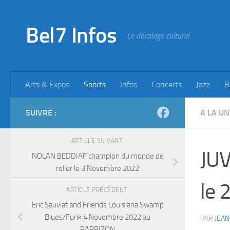
Skip to content
Bel7 Infos
Le décalage culturel
Arts & Expos
Sports
Infos
Concerts
Jazz
B
SUIVRE :
A LA UN
ARTICLE SUIVANT
JUV
NOLAN BEDDIAF champion du monde de
roller le 3 Novembre 2022
le 
ARTICLE PRÉCÉDENT
Eric Sauviat and Friends Louisiana Swamp
Blues/Funk 4 Novembre 2022 au
PAR
JEAN
BARBIZON