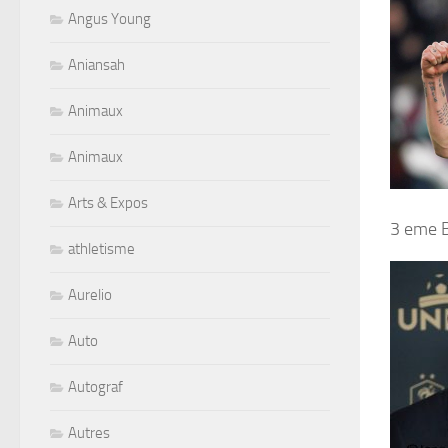
Angus Young
Aniansah
Animaux
Animaux
Arts & Expos
3 eme 
athletisme
Aurelio
Auto
Autograf
Autres