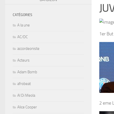
JU
CATÉGORIES
A la une
1er Bu
AC/DC
accordeoniste
Acteurs
Adam Bomb
afrobeat
Al Di Meola
2 eme
Alice Cooper