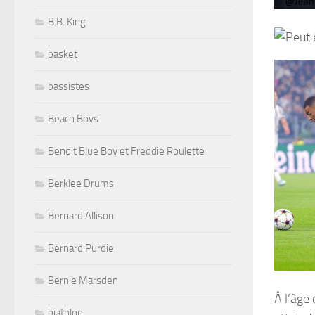
B.B. King
basket
bassistes
Beach Boys
Benoit Blue Boy et Freddie Roulette
Berklee Drums
Bernard Allison
Bernard Purdie
Bernie Marsden
Â l’âge
biathlon