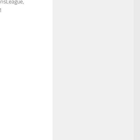
onsLeague,
1