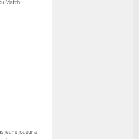
u Match
us jeune joueur à