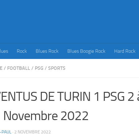
lues
Rock
Blues Rock
Blues Boogie Rock
Hard Rock
E
/
FOOTBALL
/
PSG
/
SPORTS
ENTUS DE TURIN 1 PSG 2 
2 Novembre 2022
-PAUL
·
2 NOVEMBRE 2022