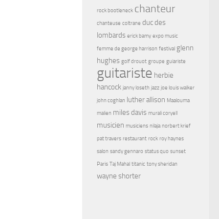
chanteur
rock bootleneck
duc des
chanteuse
coltrane
lombards
erick bamy
expo music
glenn
femme de george harrison
festival
hughes
golf drouot
groupe
guiariste
guitariste
herbie
hancock
janny loseth
jazz
joe louis walker
luther allison
john coghlan
Maalouma
miles davis
malien
murali coryell
musicien
musiciens
nilaja
norbert krief
pat travers
restaurant
rock
roy haynes
salon
sandy gennaro
status quo
sunset
Paris
Taj Mahal
titanic
tony sheridan
wayne shorter