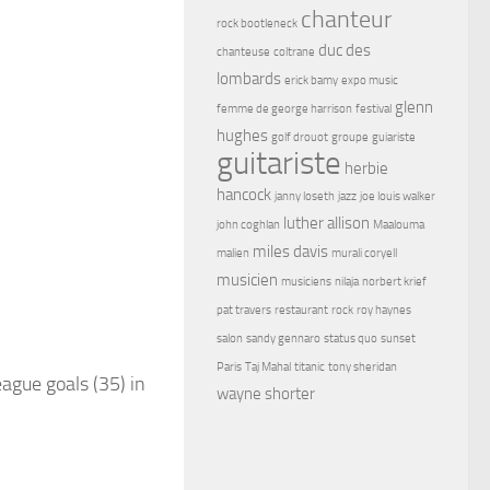
chanteur
rock bootleneck
duc des
chanteuse
coltrane
lombards
erick bamy
expo music
glenn
femme de george harrison
festival
hughes
golf drouot
groupe
guiariste
guitariste
herbie
hancock
janny loseth
jazz
joe louis walker
luther allison
john coghlan
Maalouma
miles davis
malien
murali coryell
musicien
musiciens
nilaja
norbert krief
pat travers
restaurant
rock
roy haynes
salon
sandy gennaro
status quo
sunset
Paris
Taj Mahal
titanic
tony sheridan
ague goals (35) in
wayne shorter