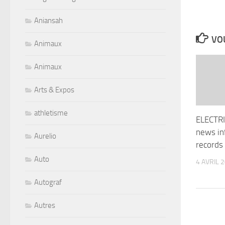
Aniansah
VOU
Animaux
Animaux
Arts & Expos
athletisme
ELECTR
news in
Aurelio
records
Auto
4 AVRIL 
Autograf
Autres