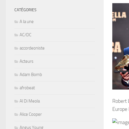
CATÉGORIES
A la une
AC/DC
accordeoniste
Acteurs
Adam Bomb
afrobeat
Robert 
Al Di Meola
Europe 
Alice Cooper
Angus Young