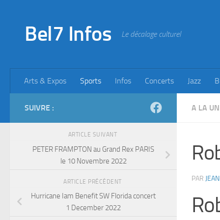
Skip to content
Bel7 Infos
Le décalage culturel
Arts & Expos
Sports
Infos
Concerts
Jazz
B
SUIVRE :
A LA UN
ARTICLE SUIVANT
Ro
PETER FRAMPTON au Grand Rex PARIS
le 10 Novembre 2022
PAR
JEAN
ARTICLE PRÉCÉDENT
Hurricane Iam Benefit SW Florida concert
Ro
1 December 2022