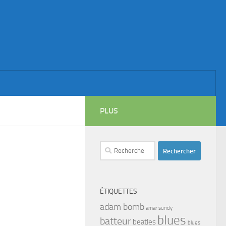
PLUS
Rechercher :
ÉTIQUETTES
adam bomb
amar sundy
blues
batteur
beatles
blues