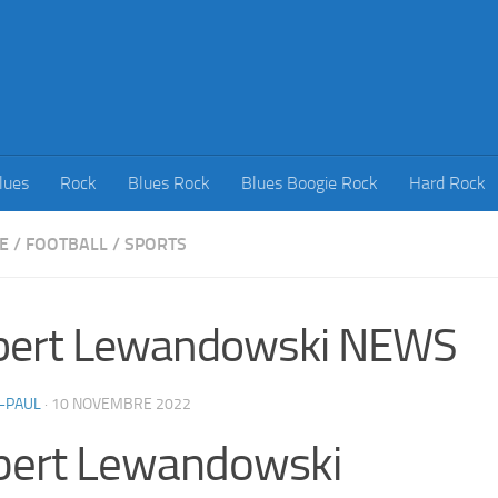
lues
Rock
Blues Rock
Blues Boogie Rock
Hard Rock
E
/
FOOTBALL
/
SPORTS
bert Lewandowski NEWS
-PAUL
·
10 NOVEMBRE 2022
bert Lewandowski