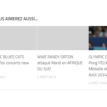
S AIMEREZ AUSSI...
IC BLUES CATS
WWE RANDY ORTON
OLYMPIC 
fos concerts new
attaqué Mardi en AFRIQUE
Pong FELI
DU SUD
Médaille d
Août 202
2022
2 AOÛT 2013
4 AOÛT 202