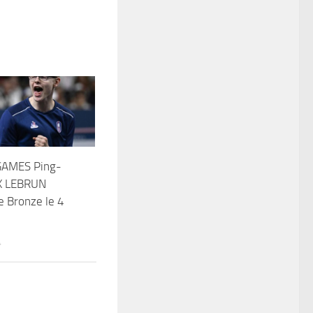
GAMES Ping-
X LEBRUN
e Bronze le 4
4
4