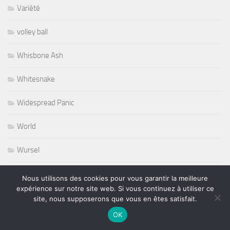
Variété
volley ball
Whisbone Ash
Whitesnake
Widespread Panic
World
Wursel
Wynton Marsalis
Nous utilisons des cookies pour vous garantir la meilleure
expérience sur notre site web. Si vous continuez à utiliser ce
Yesterday and Today
site, nous supposerons que vous en êtes satisfait.
OK