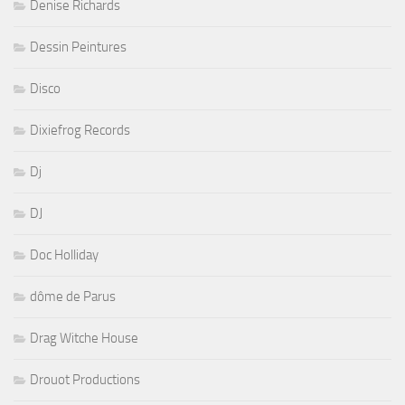
Denise Richards
Dessin Peintures
Disco
Dixiefrog Records
Dj
DJ
Doc Holliday
dôme de Parus
Drag Witche House
Drouot Productions