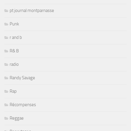
pt journal montparnasse
Punk
r and b
R& B
radio
Randy Savage
Rap
Récompenses
Reggae