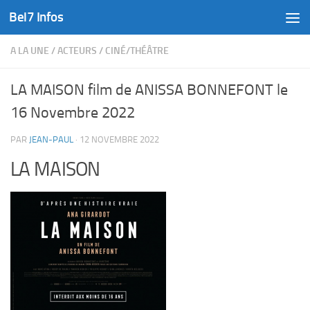
Bel7 Infos
Skip to content
A LA UNE
/
ACTEURS
/
CINÉ/THÉÂTRE
LA MAISON film de ANISSA BONNEFONT le
16 Novembre 2022
PAR
JEAN-PAUL
·
12 NOVEMBRE 2022
LA MAISON