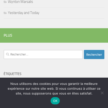
Wynton Marsalis
Yesterday and Today
PLUS
Rechercher :
ÉTIQUETTES
blues
batteur
adam bomb
beatles
amar sundy
blues rock
Nous utilisons des cookies pour vous garantir la meilleure
chanteur
expérience sur notre site web. Si vous continuez à utiliser ce
duc des lombards
bootleneck
chanteuse
coltrane
erick bamy
site, nous supposerons que vous en êtes satisfait.
glenn hughes
expo music
femme de george harrison
festival
golf drouot
groupe
guitariste
OK
herbie hancock
guiariste
janny loseth
jazz
joe louis walker