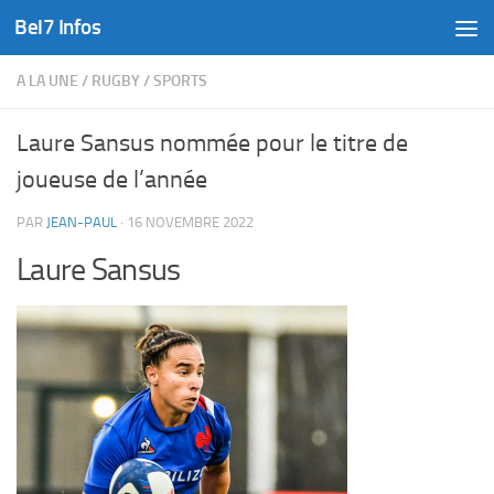
Bel7 Infos
Skip to content
A LA UNE
/
RUGBY
/
SPORTS
Laure Sansus nommée pour le titre de
joueuse de l’année
PAR
JEAN-PAUL
·
16 NOVEMBRE 2022
Laure Sansus