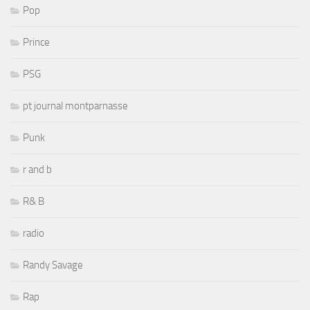
Pop
Prince
PSG
pt journal montparnasse
Punk
r and b
R& B
radio
Randy Savage
Rap