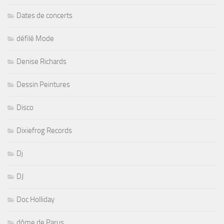
Dates de concerts
défilé Mode
Denise Richards
Dessin Peintures
Disco
Dixiefrog Records
Dj
DJ
Doc Holliday
dôme de Parus