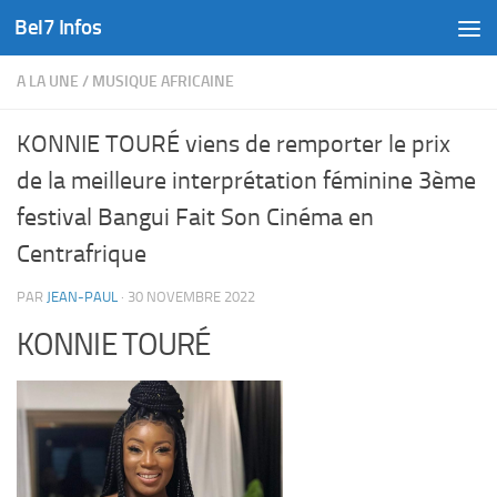
Bel7 Infos
Skip to content
A LA UNE
/
MUSIQUE AFRICAINE
KONNIE TOURÉ viens de remporter le prix
de la meilleure interprétation féminine 3ème
festival Bangui Fait Son Cinéma en
Centrafrique
PAR
JEAN-PAUL
·
30 NOVEMBRE 2022
KONNIE TOURÉ