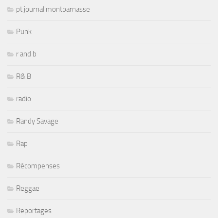
pt journal montparnasse
Punk
r and b
R& B
radio
Randy Savage
Rap
Récompenses
Reggae
Reportages