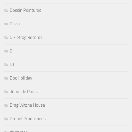
Dessin Peintures
Disco
Dixiefrog Records
Dj
DJ
Doc Holliday
dôme de Parus
Drag Witche House
Drouot Productions