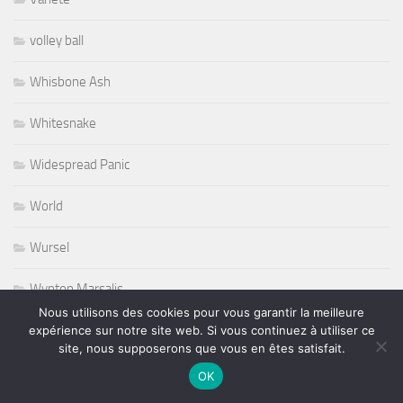
volley ball
Whisbone Ash
Whitesnake
Widespread Panic
World
Wursel
Wynton Marsalis
Nous utilisons des cookies pour vous garantir la meilleure
Yesterday and Today
expérience sur notre site web. Si vous continuez à utiliser ce
site, nous supposerons que vous en êtes satisfait.
OK