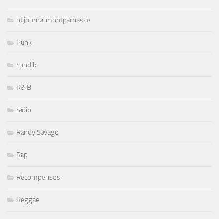
pt journal montparnasse
Punk
r and b
R& B
radio
Randy Savage
Rap
Récompenses
Reggae