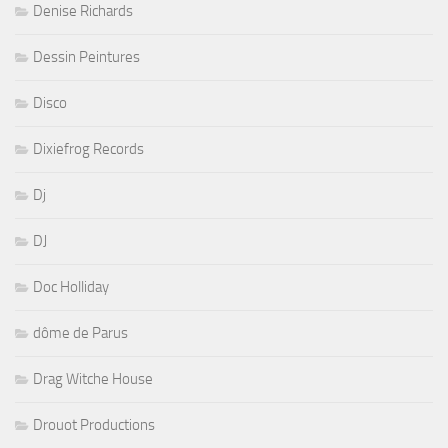
Denise Richards
Dessin Peintures
Disco
Dixiefrog Records
Dj
DJ
Doc Holliday
dôme de Parus
Drag Witche House
Drouot Productions