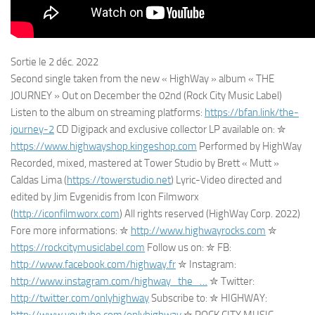
Sortie le 2 déc. 2022
Second single taken from the new « HighWay » album « THE
JOURNEY » Out on December the 02nd (Rock City Music Label)
Listen to the album on streaming platforms:
https://bfan.link/the-
journey-2
CD Digipack and exclusive collector LP available on: ✮
https://www.highwayshop.kingeshop.com
Performed by HighWay
Recorded, mixed, mastered at Tower Studio by Brett « Mutt »
Caldas Lima (
https://towerstudio.net
) Lyric-Video directed and
edited by Jim Evgenidis from Icon Filmworx
(
http://iconfilmworx.com
) All rights reserved (HighWay Corp. 2022)
Fore more informations: ✮
http://www.highwayrocks.com
✮
https://rockcitymusiclabel.com
Follow us on: ✮ FB:
http://www.facebook.com/highway.fr
✮ Instagram:
http://www.instagram.com/highway_the_…
✮ Twitter:
http://twitter.com/onlyhighway
Subscribe to: ✮ HIGHWAY: