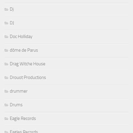
Dj
DJ
Doc Holliday
dôme de Parus
Drag Witche House
Drouot Productions
drummer
Drums
Eagle Records
Eagles Records