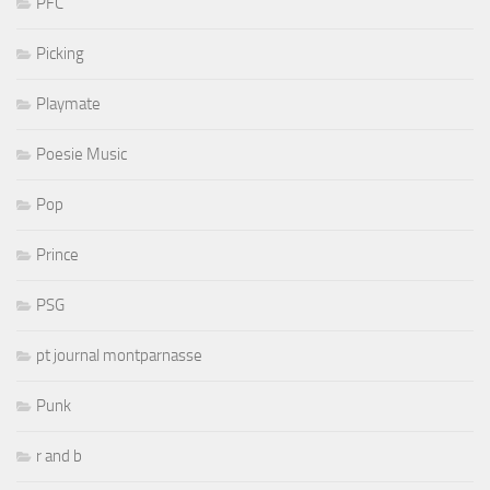
PFC
Picking
Playmate
Poesie Music
Pop
Prince
PSG
pt journal montparnasse
Punk
r and b