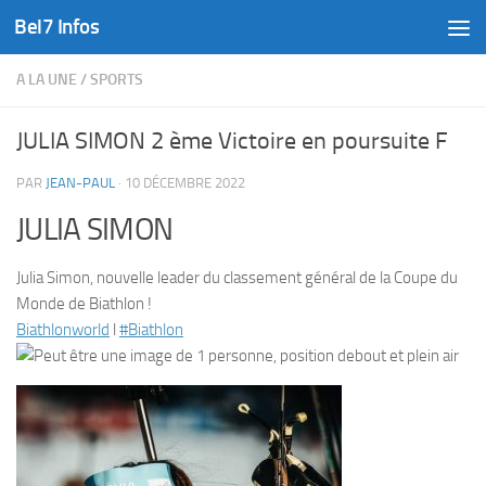
Bel7 Infos
Skip to content
A LA UNE
/
SPORTS
JULIA SIMON 2 ème Victoire en poursuite F
PAR
JEAN-PAUL
·
10 DÉCEMBRE 2022
JULIA SIMON
Julia Simon, nouvelle leader du classement général de la Coupe du
Monde de Biathlon !
Biathlonworld
l
#Biathlon