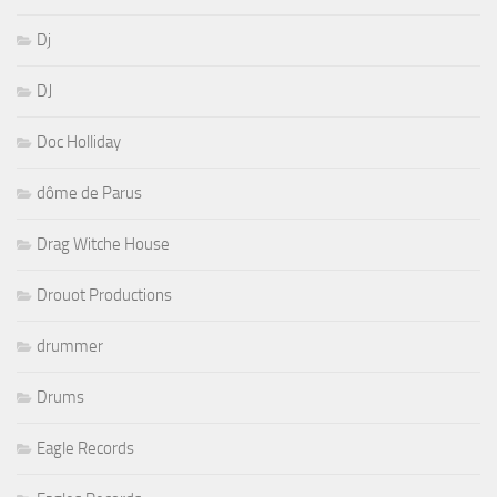
Dj
DJ
Doc Holliday
dôme de Parus
Drag Witche House
Drouot Productions
drummer
Drums
Eagle Records