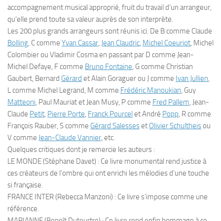
accompagnement musical approprié, fruit du travail d’un arrangeur,
qu’elle prend toute sa valeur auprès de son interprète.
Les 200 plus grands arrangeurs sont réunis ici. De B comme Claude
Bolling
, C comme
Yvan Cassar
,
Jean Claudric
,
Michel Coeuriot
, Michel
Colombier ou Vladimir Cosma en passant par D comme Jean-
Michel Defaye, F comme
Bruno Fontaine
, G comme Christian
Gaubert, Bernard
Gérard
et Alain Goraguer ou J comme
Ivan Jullien
,
L comme Michel Legrand, M comme
Frédéric Manoukian
, Guy
Matteoni
, Paul Mauriat et Jean Musy, P comme
Fred Pallem
, Jean-
Claude
Petit
,
Pierre Porte
,
Franck Pourcel
et André
Popp
, R comme
François Rauber, S comme
Gérard Salesses
et
Olivier Schultheis
ou
V comme
Jean-Claude Vannier
, etc.
Quelques critiques dont je remercie les auteurs :
LE MONDE (Stéphane Davet) : Ce livre monumental rend justice à
ces créateurs de l’ombre qui ont enrichi les mélodies d’une touche
si française.
FRANCE INTER (Rebecca Manzoni) : Ce livre s’impose comme une
référence.
MARIANNE (Benoît Duteurtre) : Ce livre rend enfin hommage à ce