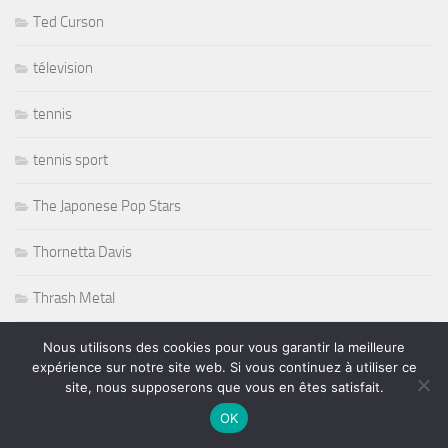
Ted Curson
télevision
tennis
tennis sport
The Japonese Pop Stars
Thornetta Davis
Thrash Metal
Tiken Jah Fakoly
Nous utilisons des cookies pour vous garantir la meilleure
expérience sur notre site web. Si vous continuez à utiliser ce
site, nous supposerons que vous en êtes satisfait.
Titanic
OK
Tommy Castro