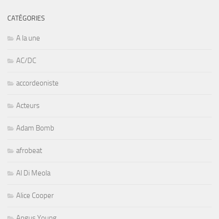
CATÉGORIES
A la une
AC/DC
accordeoniste
Acteurs
Adam Bomb
afrobeat
Al Di Meola
Alice Cooper
Angus Young