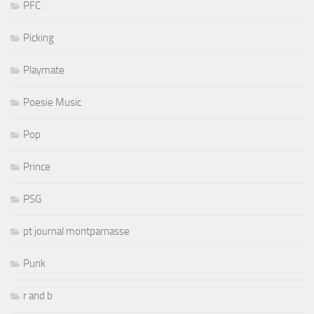
PFC
Picking
Playmate
Poesie Music
Pop
Prince
PSG
pt journal montparnasse
Punk
r and b