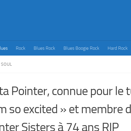
lues
Rock
Blues Rock
Blues Boogie Rock
Hard Rock
SOUL
ta Pointer, connue pour le 
’m so excited » et membre 
nter Sisters à 74 ans RIP