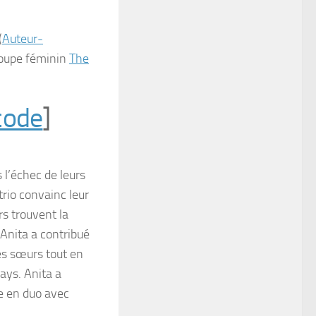
(
Auteur-
roupe féminin
The
code
]
s l’échec de leurs
 trio convainc leur
rs trouvent la
 Anita a contribué
les sœurs tout en
pays. Anita a
e en duo avec