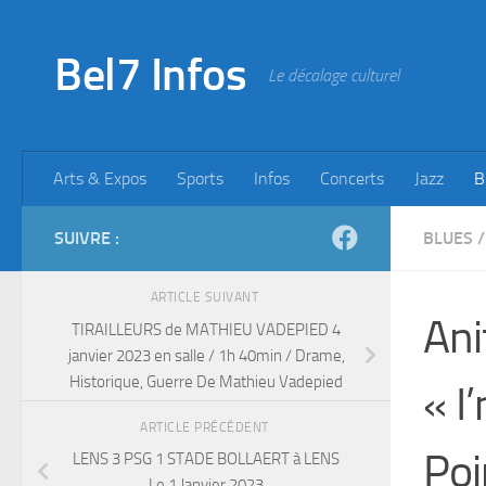
Skip to content
Bel7 Infos
Le décalage culturel
Arts & Expos
Sports
Infos
Concerts
Jazz
B
SUIVRE :
BLUES
/
ARTICLE SUIVANT
Ani
TIRAILLEURS de MATHIEU VADEPIED 4
janvier 2023 en salle / 1h 40min / Drame,
Historique, Guerre De Mathieu Vadepied
« I
ARTICLE PRÉCÉDENT
Poi
LENS 3 PSG 1 STADE BOLLAERT à LENS
Le 1 Janvier 2023