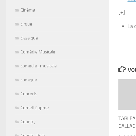
Cinéma
[+]
cirque
La 
classique
Comédie Musicale
comedie_musicale
VOU
comique
Concerts
Cornell Dupree
TABLEA
Country
GALLAG
Country Rock