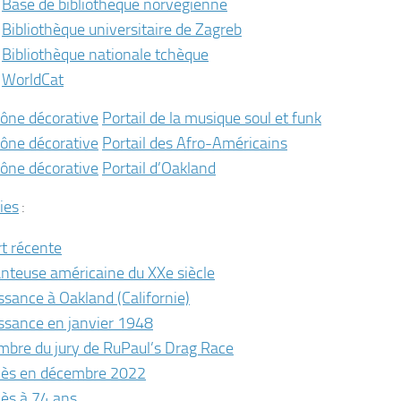
Base de bibliothèque norvégienne
Bibliothèque universitaire de Zagreb
Bibliothèque nationale tchèque
WorldCat
Portail de la musique soul et funk
Portail des Afro-Américains
Portail d’Oakland
ies
:
t récente
nteuse américaine du XXe siècle
ssance à Oakland (Californie)
ssance en janvier 1948
bre du jury de RuPaul’s Drag Race
ès en décembre 2022
ès à 74 ans