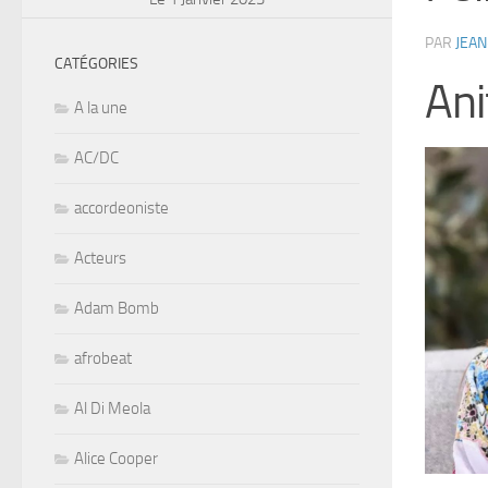
PAR
JEAN
CATÉGORIES
Ani
A la une
AC/DC
accordeoniste
Acteurs
Adam Bomb
afrobeat
Al Di Meola
Alice Cooper