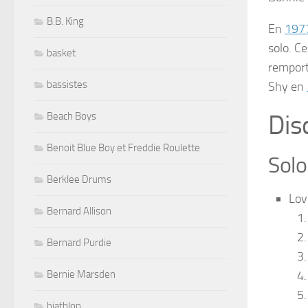
B.B. King
En
197
solo. C
basket
remport
bassistes
Shy
en
Dis
Beach Boys
Benoit Blue Boy et Freddie Roulette
Solo
Berklee Drums
Lov
Bernard Allison
Bernard Purdie
Bernie Marsden
biathlon