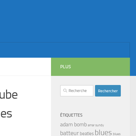
PLUS
Rechercher :
tube
des
ÉTIQUETTES
adam bomb
amar sundy
blues
batteur
beatles
blues