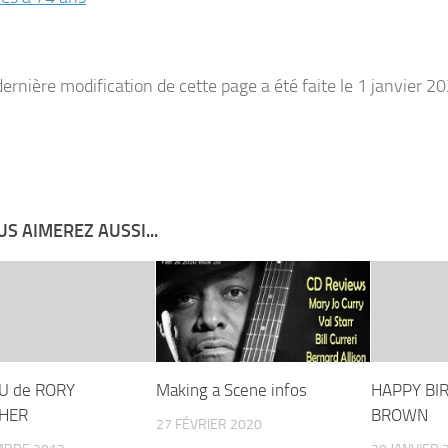
dernière modification de cette page a été faite le 1 janvier 2
S AIMEREZ AUSSI...
U de RORY
Making a Scene infos
HAPPY BI
HER
BROWN
27 FÉVRIER 2020