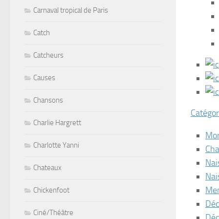
Carnaval tropical de Paris
Catch
Catcheurs
Causes
Chansons
Catégor
Charlie Hargrett
Mor
Charlotte Yanni
Cha
Nai
Chateaux
Nai
Mem
Chickenfoot
Déc
Ciné/Théâtre
Déc