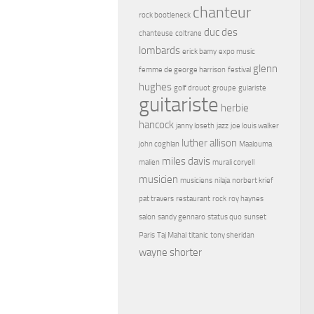
chanteur
rock bootleneck
duc des
chanteuse
coltrane
lombards
erick bamy
expo music
glenn
femme de george harrison
festival
hughes
golf drouot
groupe
guiariste
guitariste
herbie
hancock
janny loseth
jazz
joe louis walker
luther allison
john coghlan
Maalouma
miles davis
malien
murali coryell
musicien
musiciens
nilaja
norbert krief
pat travers
restaurant
rock
roy haynes
salon
sandy gennaro
status quo
sunset
Paris
Taj Mahal
titanic
tony sheridan
wayne shorter