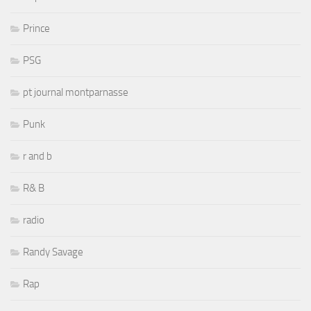
Prince
PSG
pt journal montparnasse
Punk
r and b
R& B
radio
Randy Savage
Rap