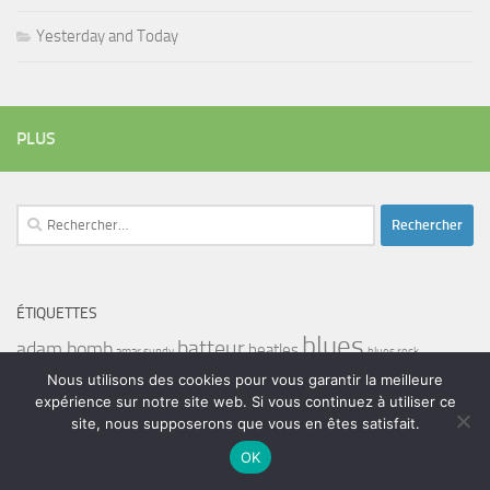
Yesterday and Today
PLUS
Rechercher :
ÉTIQUETTES
blues
batteur
adam bomb
beatles
amar sundy
blues rock
chanteur
duc des lombards
Nous utilisons des cookies pour vous garantir la meilleure
bootleneck
chanteuse
coltrane
erick bamy
expérience sur notre site web. Si vous continuez à utiliser ce
glenn hughes
expo music
femme de george harrison
festival
golf drouot
groupe
site, nous supposerons que vous en êtes satisfait.
guitariste
herbie hancock
guiariste
janny loseth
jazz
joe louis walker
OK
luther allison
miles davis
musicien
john coghlan
Maalouma
malien
murali coryell