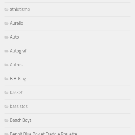
athletisme
Aurelio
Auto
Autograf
Autres
B.B. King
basket
bassistes
Beach Boys
Benoit Blue Boy et Freddie Roulette