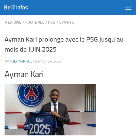
Bel7 Infos
Skip to content
A LA UNE
/
FOOTBALL
/
PSG
/
SPORTS
Ayman Kari prolonge avec le PSG jusqu’au
mois de JUIN 2025
PAR
JEAN-PAUL
·
6 JANVIER 2023
Ayman Kari