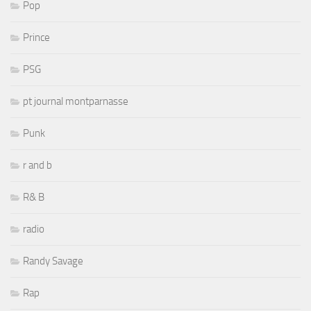
Pop
Prince
PSG
pt journal montparnasse
Punk
r and b
R& B
radio
Randy Savage
Rap