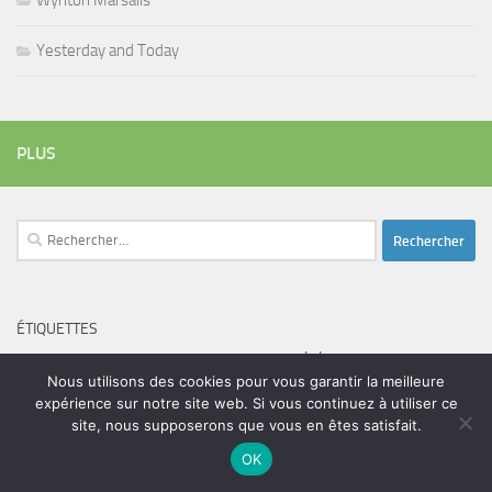
Wynton Marsalis
Yesterday and Today
PLUS
Rechercher :
ÉTIQUETTES
blues
batteur
adam bomb
beatles
amar sundy
blues rock
Nous utilisons des cookies pour vous garantir la meilleure
chanteur
duc des lombards
bootleneck
chanteuse
coltrane
erick bamy
expérience sur notre site web. Si vous continuez à utiliser ce
glenn hughes
site, nous supposerons que vous en êtes satisfait.
expo music
femme de george harrison
festival
golf drouot
groupe
guitariste
herbie hancock
OK
guiariste
janny loseth
jazz
joe louis walker
luther allison
miles davis
musicien
john coghlan
Maalouma
malien
murali coryell