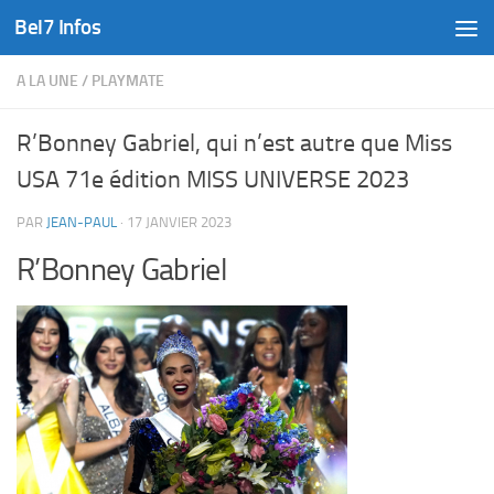
Bel7 Infos
Skip to content
A LA UNE
/
PLAYMATE
R’Bonney Gabriel, qui n’est autre que Miss
USA 71e édition MISS UNIVERSE 2023
PAR
JEAN-PAUL
·
17 JANVIER 2023
R’Bonney Gabriel