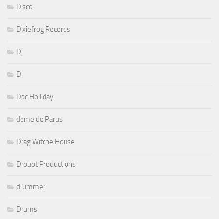
Disco
Dixiefrog Records
Dj
DJ
Doc Holliday
dôme de Parus
Drag Witche House
Drouot Productions
drummer
Drums