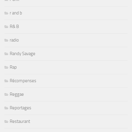
r and b
R& B
radio
Randy Savage
Rap
Récompenses
Reggae
Reportages
Restaurant