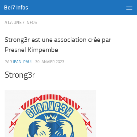
Bel7 Infos
Skip to content
A LA UNE
/
INFOS
Strong3r est une association crée par
Presnel Kimpembe
PAR
JEAN-PAUL
·
30 JANVIER 2023
Strong3r