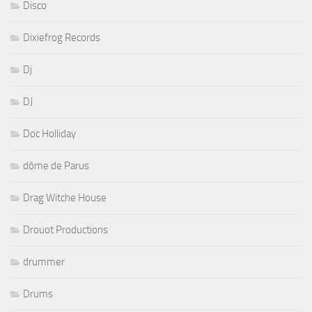
Disco
Dixiefrog Records
Dj
DJ
Doc Holliday
dôme de Parus
Drag Witche House
Drouot Productions
drummer
Drums