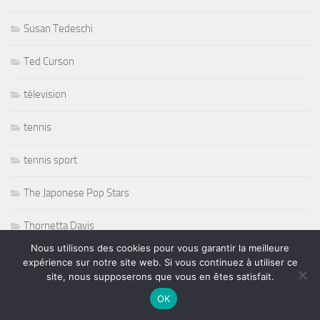
Susan Tedeschi
Ted Curson
télevision
tennis
tennis sport
The Japonese Pop Stars
Thornetta Davis
Nous utilisons des cookies pour vous garantir la meilleure
Thrash Metal
expérience sur notre site web. Si vous continuez à utiliser ce
site, nous supposerons que vous en êtes satisfait.
Tiken Jah Fakoly
OK