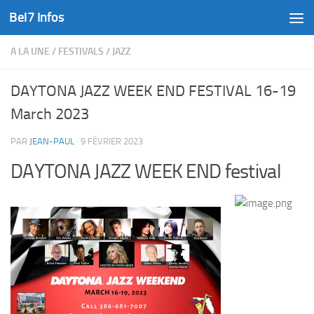
Bel7 Infos
Skip to content
A LA UNE
/
FESTIVALS
/
JAZZ
DAYTONA JAZZ WEEK END FESTIVAL 16-19
March 2023
PAR
JEAN-PAUL
·
9 FÉVRIER 2023
DAYTONA JAZZ WEEK END festival