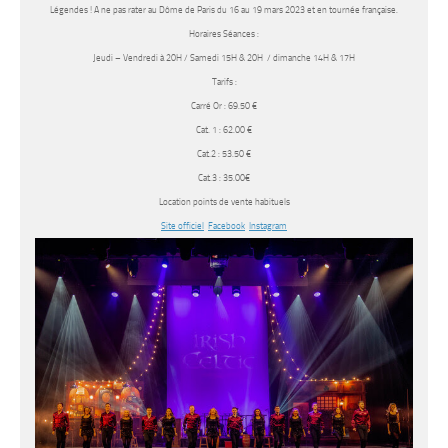
Légendes ! A ne pas rater au Dôme de Paris du 16 au 19 mars 2023 et en tournée française.
Horaires Séances
:
Jeudi – Vendredi à 20H / Samedi 15H & 20H / dimanche 14H & 17H
Tarifs
:
Carré Or : 69.50 €
Cat. 1 : 62.00 €
Cat.2 : 53.50 €
Cat.3 : 35.00€
Location points de vente habituels
Site officiel
Facebook
Instagram