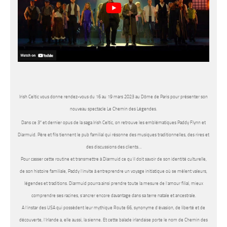
Irish Celtic vous donne rendez-vous du 16 au 19 mars 2023 au Dôme de Paris pour présenter son
nouveau spectacle Le Chemin des Légendes.
e
Dans ce 3
et dernier opus de la saga Irish Celtic, on retrouve les emblématiques Paddy Flynn et
Diarmuid. Père et fils tiennent le pub familial qui résonne des musiques traditionnelles, des rires et
des discussions des clients…
Pour casser cette routine et transmettre à Diarmuid ce qu’il doit savoir de son identité culturelle,
de son histoire familiale, Paddy l’invite à entreprendre un voyage initiatique où se mêlent valeurs,
légendes et traditions. Diarmuid pourra ainsi prendre toute la mesure de l’amour filial, mieux
comprendre ses racines, s’ancrer encore davantage dans sa terre natale et ancestrale.
A l’instar des USA qui possèdent leur mythique Route 66, synonyme d’évasion, de liberté et de
découverte, l’Irlande a, elle aussi, la sienne. Et cette balade irlandaise porte le nom de Chemin des