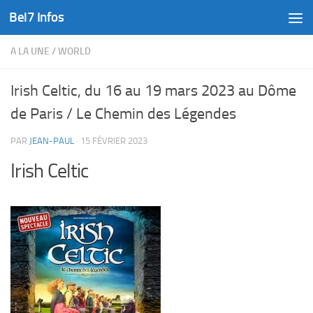
Bel7 Infos
Skip to content
A LA UNE
/
WORLD
Irish Celtic, du 16 au 19 mars 2023 au Dôme
de Paris / Le Chemin des Légendes
PAR
JEAN-PAUL
·
15 FÉVRIER 2023
Irish Celtic