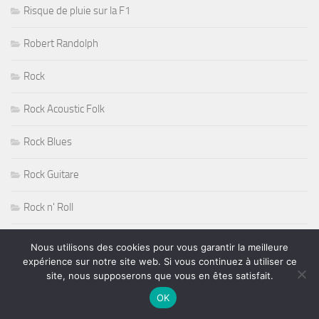
Risque de pluie sur la F1
Robert Randolph
Rock
Rock Acoustic Folk
Rock Blues
Rock Guitare
Rock n' Roll
Rock Progressif
Nous utilisons des cookies pour vous garantir la meilleure
expérience sur notre site web. Si vous continuez à utiliser ce
Rock Sudiste
site, nous supposerons que vous en êtes satisfait.
OK
Rockabilly