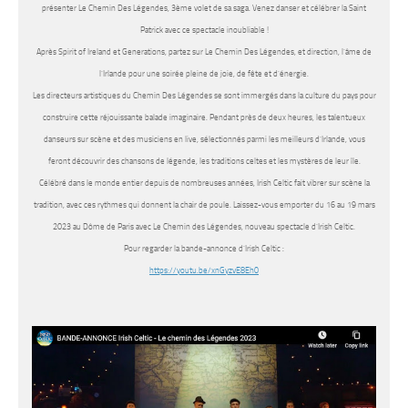
présenter
Le Chemin Des Légendes
, 3ème volet de sa saga. Venez danser et célébrer la Saint
Patrick avec ce spectacle inoubliable !
Après Spirit of Ireland et Generations, partez sur
Le Chemin Des Légendes
, et direction, l’âme de
l’Irlande pour une soirée pleine de joie, de fête et d’énergie.
Les directeurs artistiques du
Chemin Des Légendes
se sont immergés dans la culture du pays pour
construire cette réjouissante balade imaginaire. Pendant près de deux heures, les talentueux
danseurs sur scène et des musiciens en live, sélectionnés parmi les meilleurs d’Irlande, vous
feront découvrir des chansons de légende, les traditions celtes et les mystères de leur île.
Célébré dans le monde entier depuis de nombreuses années,
Irish Celtic
fait vibrer sur scène la
tradition, avec ces rythmes qui donnent la chair de poule. Laissez-vous emporter du
16 au 19 mars
2023 au Dôme de Paris avec Le Chemin des Légendes
, nouveau spectacle d’
Irish Celtic
.
Pour regarder la bande-annonce d’Irish Celtic :
https://youtu.be/xnGyzvE8Eh0