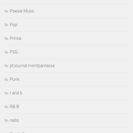
Poesie Music
Pop
Prince
PSG
pt journal montparnasse
Punk
r and b
R& B
radio