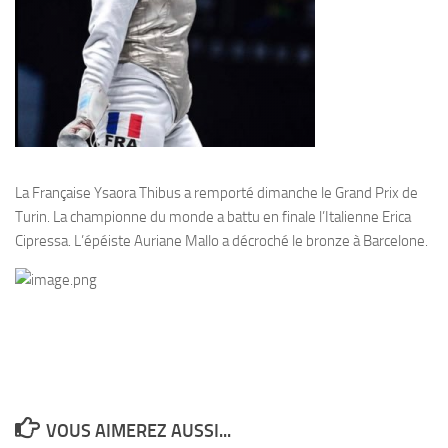
La Française Ysaora Thibus a remporté dimanche le Grand Prix de
Turin. La championne du monde a battu en finale l’Italienne Erica
Cipressa. L’épéiste Auriane Mallo a décroché le bronze à Barcelone.
VOUS AIMEREZ AUSSI...