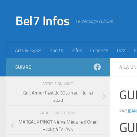
Skip to content
Bel7 Infos
Le décalage culturel
Arts & Expos
Sports
Infos
Concerts
Jazz
B
SUIVRE :
A LA UN
ARTICLE SUIVANT
GU
Guit Armor Fest du 30 Juin au 1 Juillet
2023
PAR
JEAN
ARTICLE PRÉCÉDENT
MARGAUX PINOT 4 ème Médaille d’Or en
GU
-70kg à Tel Aviv