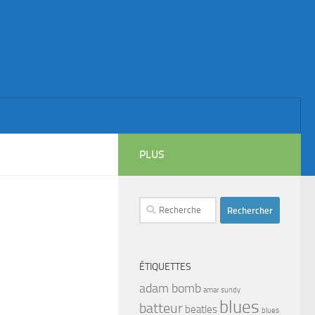
PLUS
Rechercher :
ÉTIQUETTES
adam bomb
amar sundy
blues
batteur
beatles
blues