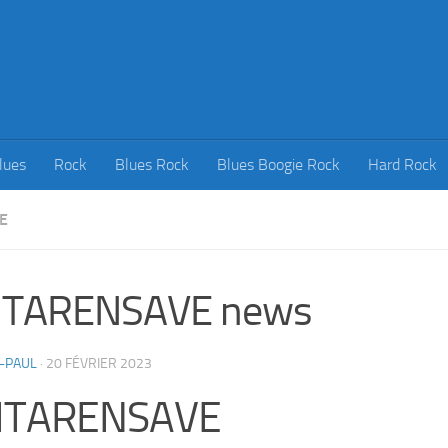
lues
Rock
Blues Rock
Blues Boogie Rock
Hard Rock
E
ITARENSAVE news
-PAUL
·
20 FÉVRIER 2023
ITARENSAVE