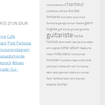
chanteur
rock bootleneck
duc des
chanteuse
coltrane
lombards
erick bamy
expo music
PASS D’UN JOUR
glenn
femme de george harrison
festival
hughes
golf drouot
groupe
guiariste
guitariste
onne
Café
herbie
hancock
igut
Pipit Farlouse
janny loseth
jazz
joe louis walker
luther allison
john coghlan
Maalouma
ncoursinstagram
miles davis
malien
murali coryell
siquedumonde
musicien
musiciens
nilaja
norbert krief
esrock
#blues
pat travers
restaurant
rock
roy haynes
nade-Sur-
salon
sandy gennaro
status quo
sunset
Paris
Taj Mahal
titanic
tony sheridan
wayne shorter