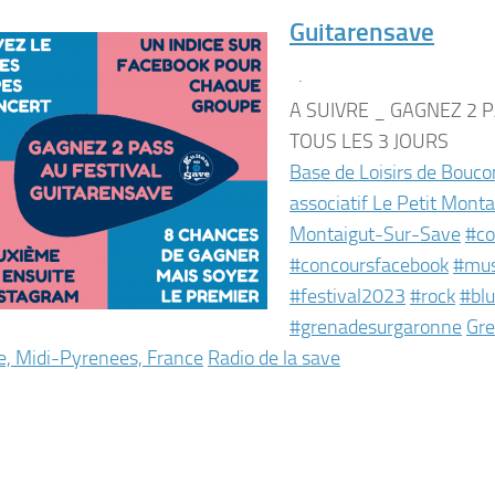
Guitarensave
·
A SUIVRE _ GAGNEZ 2 
TOUS LES 3 JOURS
Base de Loisirs de Bouc
associatif Le Petit Monta
Montaigut-Sur-Save
#co
#concoursfacebook
#mu
#festival2023
#rock
#blu
#grenadesurgaronne
Gre
, Midi-Pyrenees, France
Radio de la save