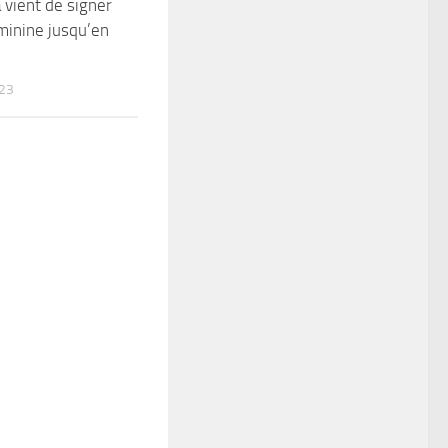
 vient de signer
minine jusqu’en
023