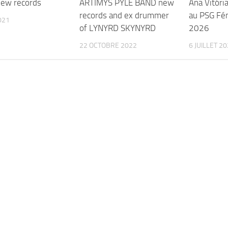
ew records
ARTIMYS PYLE BAND new
Ana Vitória
records and ex drummer
au PSG Fé
021
of LYNYRD SKYNYRD
2026
22 OCTOBRE 2022
6 JUILLET 2