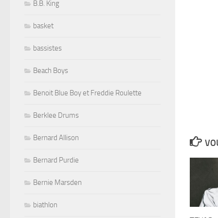
B.B. King
basket
bassistes
Beach Boys
Benoit Blue Boy et Freddie Roulette
Berklee Drums
Bernard Allison
VOU
Bernard Purdie
Bernie Marsden
biathlon