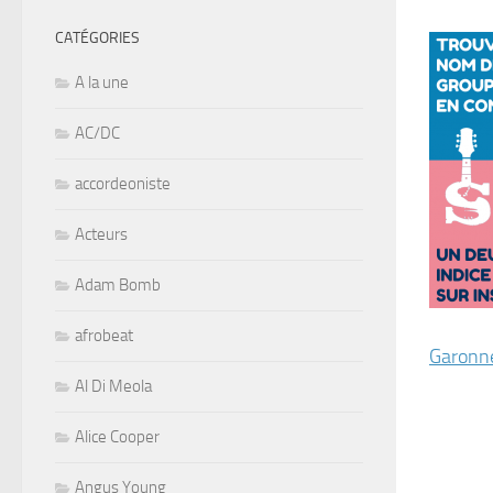
CATÉGORIES
A la une
AC/DC
accordeoniste
Acteurs
Adam Bomb
afrobeat
Garonne
Al Di Meola
Alice Cooper
Angus Young