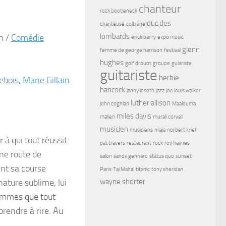
chanteur
rock bootleneck
duc des
chanteuse
coltrane
lombards
in
/
Comédie
erick bamy
expo music
glenn
femme de george harrison
festival
hughes
golf drouot
groupe
guiariste
guitariste
herbie
ebois
,
Marie Gillain
hancock
janny loseth
jazz
joe louis walker
luther allison
john coghlan
Maalouma
miles davis
malien
murali coryell
musicien
musiciens
nilaja
norbert krief
à qui tout réussit.
pat travers
restaurant
rock
roy haynes
ne route de
salon
sandy gennaro
status quo
sunset
nt sa course
Paris
Taj Mahal
titanic
tony sheridan
nature sublime, lui
wayne shorter
 hommes que tout
prendre à rire. Au