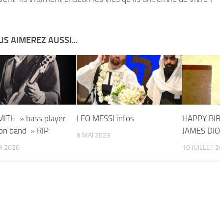
S AIMEREZ AUSSI...
ITH » bass player
LEO MESSI infos
HAPPY BI
ion band » RIP
JAMES DIO 
9 MAI 2023
R 2026
10 JUILLET 