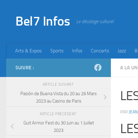
Skip to content
Bel7 Infos
Le décalage culturel
Arts & Expos
Sports
Infos
Concerts
Jazz
B
SUIVRE :
A LA UN
ARTICLE SUIVANT
LES
Pasión de Buena Vista du 20 au 26 Mars
2023 au Casino de Paris
PAR
JEAN
ARTICLE PRÉCÉDENT
Guit Armor Fest du 30 Juin au 1 Juillet
LE
2023