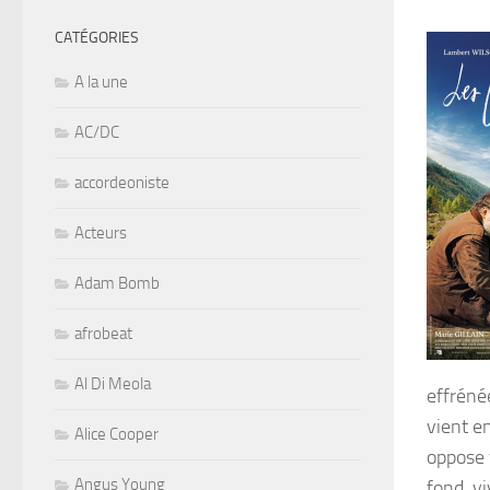
CATÉGORIES
A la une
AC/DC
accordeoniste
Acteurs
Adam Bomb
afrobeat
Al Di Meola
effrénée
vient en
Alice Cooper
oppose v
Angus Young
fond, vi