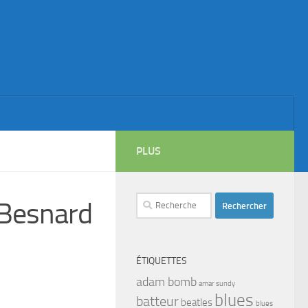
PLUS
Rechercher :
 Besnard
ÉTIQUETTES
adam bomb
amar sundy
blues
batteur
beatles
blues