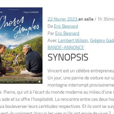
22 février 2023
en salle
/
1h 35m
De
Eric Besnard
Par
Eric Besnard
Avec
Lambert Wilson
,
Grégory Gad
BANDE-ANNONCE
SYNOPSIS
Vincent est un célèbre entrepreneur 
Un jour, une panne de voiture sur u
montagne interrompt provisoireme
. Pierre, qui vit à l’écart du monde moderne au milieu d’une 
 aide et lui offre l’hospitalité. La rencontre entre ces deux
a bouleverser leurs certitudes respectives. Et ils vont se sur
vent-ils vraiment chacun les vies qu’ils ont envie de vivre ?