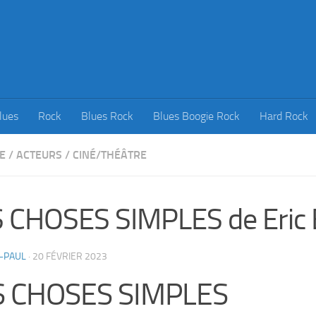
lues
Rock
Blues Rock
Blues Boogie Rock
Hard Rock
E
/
ACTEURS
/
CINÉ/THÉÂTRE
 CHOSES SIMPLES de Eric
-PAUL
·
20 FÉVRIER 2023
S CHOSES SIMPLES