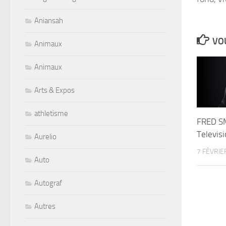
Aniansah
VOU
Animaux
Animaux
Arts & Expos
athletisme
FRED SM
Televis
Aurelio
7 FÉVRIE
Auto
Autograf
Autres