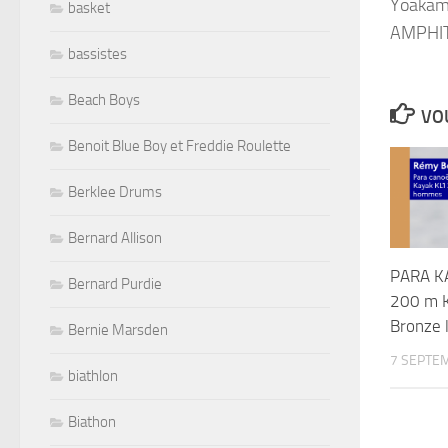
basket
bassistes
Beach Boys
VOU
Benoit Blue Boy et Freddie Roulette
Berklee Drums
Bernard Allison
PARA K
Bernard Purdie
200 m K
Bronze 
Bernie Marsden
7 SEPTE
biathlon
Biathon