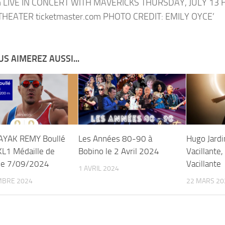
S AIMEREZ AUSSI...
AYAK REMY Boullé
Les Années 80-90 à
Hugo Jardin
L1 Médaille de
Bobino le 2 Avril 2024
Vacillante,
le 7/09/2024
Vacillante
1 AVRIL 2024
MBRE 2024
22 MARS 20