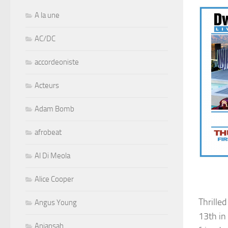
A la une
AC/DC
accordeoniste
Acteurs
Adam Bomb
afrobeat
Al Di Meola
Alice Cooper
Thrilled
Angus Young
13th in
Aniansah