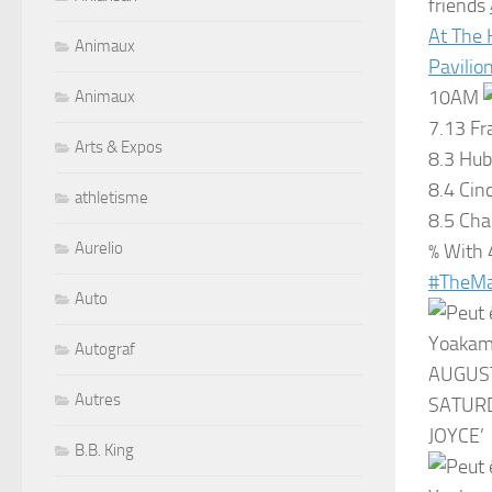
friends
At The 
Animaux
Pavilio
10AM
Animaux
7.13 Fr
Arts & Expos
8.3 Hub
8.4 Cin
athletisme
8.5 Cha
Aurelio
% With 
#TheMa
Auto
Autograf
Autres
B.B. King