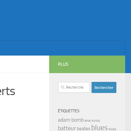
PLUS
Rechercher :
rts
ÉTIQUETTES
adam bomb
amar sundy
blues
batteur
beatles
blues