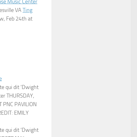
se Music Center
tesville VA
Ting
w, Feb 24th at
e