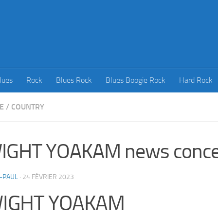
lues
Rock
Blues Rock
Blues Boogie Rock
Hard Rock
E
/
COUNTRY
IGHT YOAKAM news conce
-PAUL
·
24 FÉVRIER 2023
IGHT YOAKAM