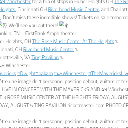
49 Winchester
for a trio of stops in Huber Heights OH
The Ro
Heights
, Cincinnati OH
Riverbend Music Center
, and Charlot
n
Don’t miss these incredible shows! Tickets on sale tomorro
We’ll see you out there!
anklin, TN – FirstBank Amphitheater
er Heights, OH
The Rose Music Center At The Heights
%
cinnati, OH
Riverbend Music Center
%
rlottesville, VA
Ting Pavilion
%
49 Winchester
vericks
#DwightYoakam
#49Winchester
#TheMavericksLiv