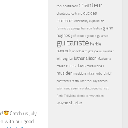
chanteur
rock bootleneck
duc des
chanteuse
coltrane
lombards
erick bamy
expo music
glenn
femme de george harrison
festival
hughes
golf drouot
groupe
guiariste
guitariste
herbie
hancock
janny loseth
jazz
joe louis walker
luther allison
john coghlan
Maalouma
miles davis
malien
murali coryell
musicien
musiciens
nilaja
norbert krief
pat travers
restaurant
rock
roy haynes
salon
sandy gennaro
status quo
sunset
Paris
Taj Mahal
titanic
tony sheridan
wayne shorter
r!
Catch us July
en with our good