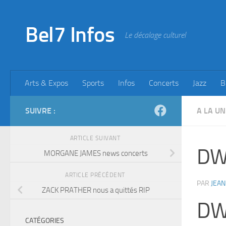
Skip to content
Bel7 Infos
Le décalage culturel
Arts & Expos
Sports
Infos
Concerts
Jazz
B
SUIVRE :
A LA UN
ARTICLE SUIVANT
DW
MORGANE JAMES news concerts
ARTICLE PRÉCÉDENT
PAR
JEAN
ZACK PRATHER nous a quittés RIP
DW
CATÉGORIES