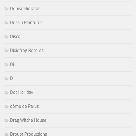
Denise Richards
Dessin Peintures
Disco
Dixiefrog Records
Dj
DJ
Doc Holliday
dôme de Parus
Drag Witche House
Drouot Productions