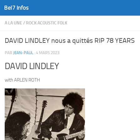
Bel7 Infos
Skip to content
A LA UNE
/
ROCK ACOUSTIC FOLK
DAVID LINDLEY nous a quittés RIP 78 YEARS
PAR
JEAN-PAUL
·
4 MARS 2023
DAVID LINDLEY
with ARLEN ROTH