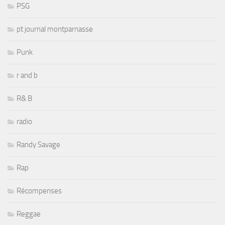
PSG
pt journal montparnasse
Punk
r and b
R& B
radio
Randy Savage
Rap
Récompenses
Reggae