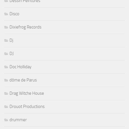
Dessin Peintures
Disco
Dixiefrog Records
Dj
DJ
Doc Holliday
dôme de Parus
Drag Witche House
Drouot Productions
drummer