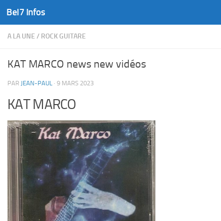
Bel7 Infos
Skip to content
A LA UNE
/
ROCK GUITARE
KAT MARCO news new vidéos
PAR
JEAN-PAUL
·
9 MARS 2023
KAT MARCO