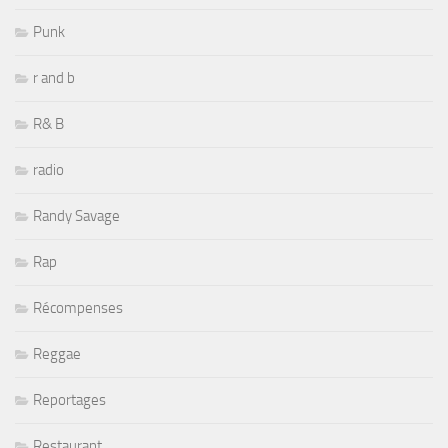
Punk
r and b
R& B
radio
Randy Savage
Rap
Récompenses
Reggae
Reportages
Restaurant