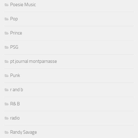
Poesie Music
Pop
Prince
PSG
pt journal montparnasse
Punk
r and b
R& B
radio
Randy Savage