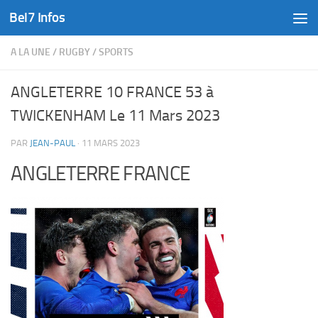
Bel7 Infos
Skip to content
A LA UNE
/
RUGBY
/
SPORTS
ANGLETERRE 10 FRANCE 53 à
TWICKENHAM Le 11 Mars 2023
PAR
JEAN-PAUL
·
11 MARS 2023
ANGLETERRE FRANCE