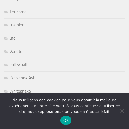
Tourisme
triathlon
ufc
Variété
volley ball
Whisbone Ash
Whitesnake
Nous utilisons des cookies pour vous garantir la meilleure
Widespread Panic
expérience sur notre site web. Si vous continuez à utiliser ce
site, nous supposerons que vous en êtes satisfait.
World
OK