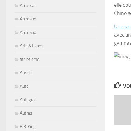
elle ob
Aniansah
Chinois
Animaux
Une sem
Animaux
avec un
gymnas
Arts & Expos
athletisme
Aurelio
VOU
Auto
Autograf
Autres
B.B. King