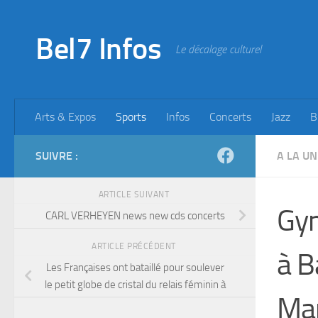
Skip to content
Bel7 Infos
Le décalage culturel
Arts & Expos
Sports
Infos
Concerts
Jazz
B
SUIVRE :
A LA UN
ARTICLE SUIVANT
Gym
CARL VERHEYEN news new cds concerts
ARTICLE PRÉCÉDENT
à B
Les Françaises ont bataillé pour soulever
le petit globe de cristal du relais féminin à
Ma