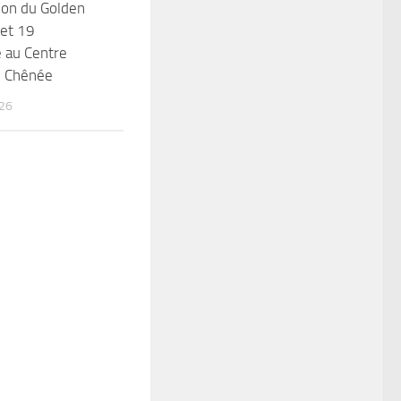
ion du Golden
 et 19
 au Centre
e Chênée
26