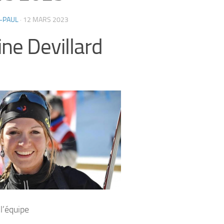
-PAUL
·
12 MARS 2023
ine Devillard
l’équipe