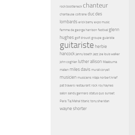
chanteur
rock bootleneck
duc des
chanteuse
coltrane
lombards
erick bamy
expo music
glenn
femme de george harrison
festival
hughes
golf drouot
groupe
guiariste
guitariste
herbie
hancock
janny loseth
jazz
joe louis walker
luther allison
john coghlan
Maalouma
miles davis
malien
murali coryell
musicien
musiciens
nilaja
norbert krief
pat travers
restaurant
rock
roy haynes
salon
sandy gennaro
status quo
sunset
Paris
Taj Mahal
titanic
tony sheridan
wayne shorter