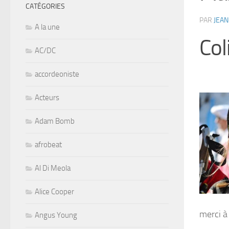
CATÉGORIES
PAR
JEAN
A la une
Col
AC/DC
accordeoniste
Acteurs
Adam Bomb
afrobeat
Al Di Meola
Alice Cooper
merci à 
Angus Young