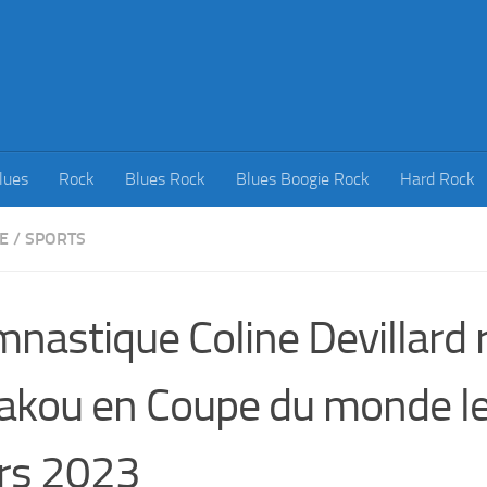
lues
Rock
Blues Rock
Blues Boogie Rock
Hard Rock
E
/
SPORTS
nastique Coline Devillard ra
akou en Coupe du monde l
rs 2023