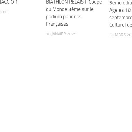
JACCIO 1
BIATHLON RELAIS F Coupe
5ème édit
du Monde 3ème sur le
Age es 18
2013
podium pour nos
septembre
Françaises
Culturel d
18 JANVIER 2025
31 MARS 20