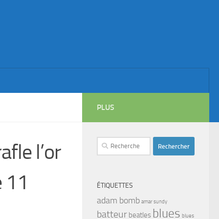
PLUS
Rechercher :
fle l’or
e 11
ÉTIQUETTES
adam bomb
amar sundy
blues
batteur
beatles
blues