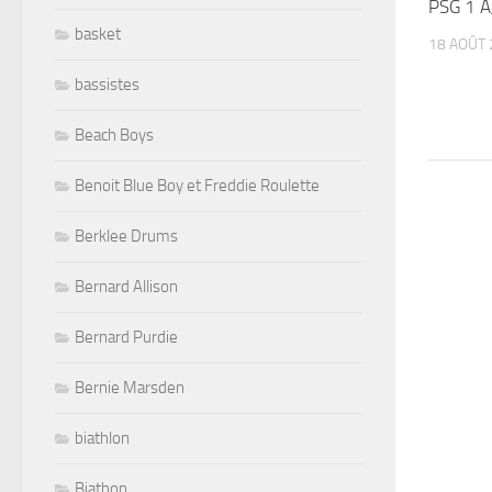
PSG 1 A
basket
18 AOÛT 
bassistes
Beach Boys
Benoit Blue Boy et Freddie Roulette
Berklee Drums
Bernard Allison
Bernard Purdie
Bernie Marsden
biathlon
Biathon